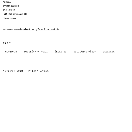
ADRESA
Priama akcia
P.O. Box 16
841 06 Bratislava 48
Slovensko
www.facebook.com/Zvaz.Priama.akcia
FACEBOOK
TAGY
COVID-19
PROBLÉMY V PRÁCI
ŠKOLSTVO
SOLIDÁRNE VÝZVY
VEGANANA
ANTI(©) 2024 -
PRIAMA AKCIA