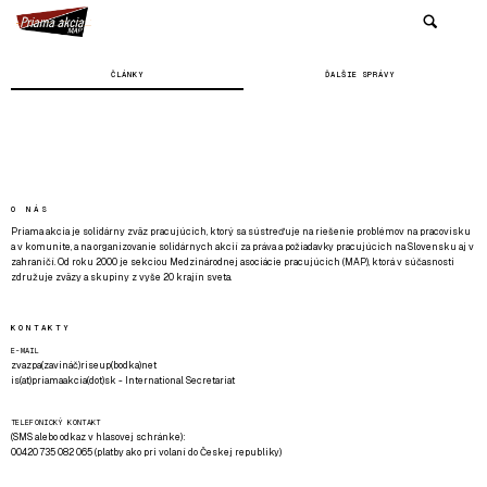
ČLÁNKY
ĎALŠIE SPRÁVY
O NÁS
Priama akcia je solidárny zväz pracujúcich, ktorý sa sústreďuje na riešenie problémov na pracovisku
a v komunite, a na organizovanie solidárnych akcií za práva a požiadavky pracujúcich na Slovensku aj v
zahraničí. Od roku 2000 je sekciou Medzinárodnej asociácie pracujúcich (MAP), ktorá v súčasnosti
združuje zväzy a skupiny z vyše 20 krajín sveta.
KONTAKTY
E-MAIL
zvazpa(zavináč)riseup(bodka)net
is(at)priamaakcia(dot)sk - International Secretariat
TELEFONICKÝ KONTAKT
(SMS alebo odkaz v hlasovej schránke):
00420 735 082 065 (platby ako pri volaní do Českej republiky)