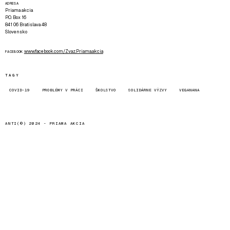
ADRESA
Priama akcia
P.O. Box 16
841 06 Bratislava 48
Slovensko
www.facebook.com/Zvaz.Priama.akcia
FACEBOOK
TAGY
COVID-19
PROBLÉMY V PRÁCI
ŠKOLSTVO
SOLIDÁRNE VÝZVY
VEGANANA
ANTI(©) 2024 -
PRIAMA AKCIA