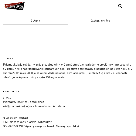
ČLÁNKY
ĎALŠIE SPRÁVY
O NÁS
Priama akcia je solidárny zväz pracujúcich, ktorý sa sústreďuje na riešenie problémov na pracovisku
a v komunite, a na organizovanie solidárnych akcií za práva a požiadavky pracujúcich na Slovensku aj v
zahraničí. Od roku 2000 je sekciou Medzinárodnej asociácie pracujúcich (MAP), ktorá v súčasnosti
združuje zväzy a skupiny z vyše 20 krajín sveta.
KONTAKTY
E-MAIL
zvazpa(zavináč)riseup(bodka)net
is(at)priamaakcia(dot)sk - International Secretariat
TELEFONICKÝ KONTAKT
(SMS alebo odkaz v hlasovej schránke):
00420 735 082 065 (platby ako pri volaní do Českej republiky)