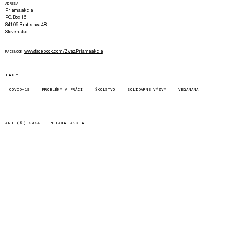
ADRESA
Priama akcia
P.O. Box 16
841 06 Bratislava 48
Slovensko
www.facebook.com/Zvaz.Priama.akcia
FACEBOOK
TAGY
COVID-19
PROBLÉMY V PRÁCI
ŠKOLSTVO
SOLIDÁRNE VÝZVY
VEGANANA
ANTI(©) 2024 -
PRIAMA AKCIA