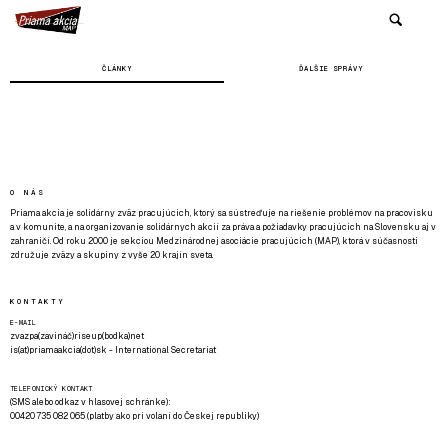
ČLÁNKY
ĎALŠIE SPRÁVY
O NÁS
Priama akcia je solidárny zväz pracujúcich, ktorý sa sústreďuje na riešenie problémov na pracovisku
a v komunite, a na organizovanie solidárnych akcií za práva a požiadavky pracujúcich na Slovensku aj v
zahraničí. Od roku 2000 je sekciou Medzinárodnej asociácie pracujúcich (MAP), ktorá v súčasnosti
združuje zväzy a skupiny z vyše 20 krajín sveta.
KONTAKTY
E-MAIL
zvazpa(zavináč)riseup(bodka)net
is(at)priamaakcia(dot)sk - International Secretariat
TELEFONICKÝ KONTAKT
(SMS alebo odkaz v hlasovej schránke):
00420 735 082 065 (platby ako pri volaní do Českej republiky)