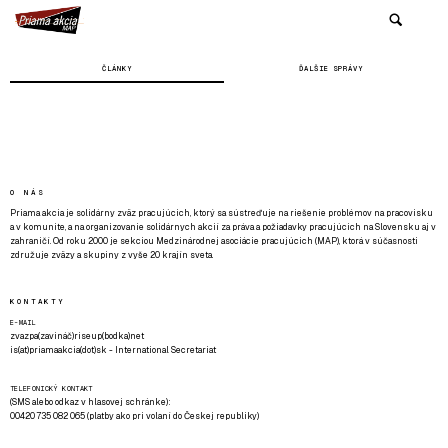
ČLÁNKY
ĎALŠIE SPRÁVY
O NÁS
Priama akcia je solidárny zväz pracujúcich, ktorý sa sústreďuje na riešenie problémov na pracovisku
a v komunite, a na organizovanie solidárnych akcií za práva a požiadavky pracujúcich na Slovensku aj v
zahraničí. Od roku 2000 je sekciou Medzinárodnej asociácie pracujúcich (MAP), ktorá v súčasnosti
združuje zväzy a skupiny z vyše 20 krajín sveta.
KONTAKTY
E-MAIL
zvazpa(zavináč)riseup(bodka)net
is(at)priamaakcia(dot)sk - International Secretariat
TELEFONICKÝ KONTAKT
(SMS alebo odkaz v hlasovej schránke):
00420 735 082 065 (platby ako pri volaní do Českej republiky)