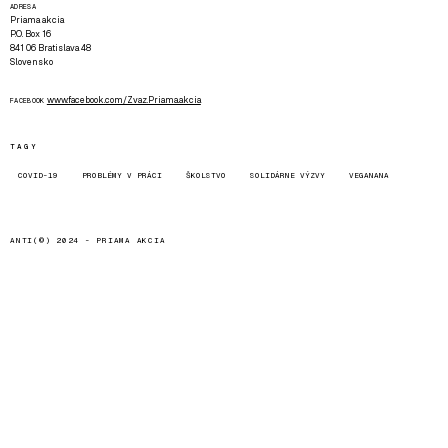
ADRESA
Priama akcia
P.O. Box 16
841 06 Bratislava 48
Slovensko
www.facebook.com/Zvaz.Priama.akcia
FACEBOOK
TAGY
COVID-19
PROBLÉMY V PRÁCI
ŠKOLSTVO
SOLIDÁRNE VÝZVY
VEGANANA
ANTI(©) 2024 -
PRIAMA AKCIA