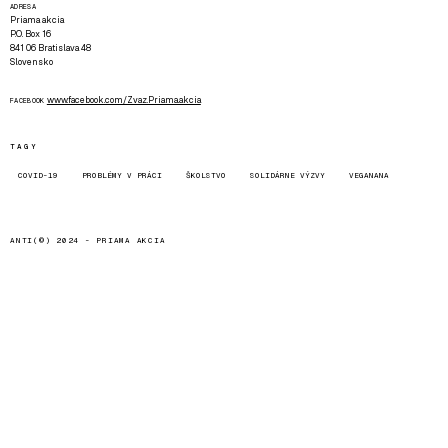
ADRESA
Priama akcia
P.O. Box 16
841 06 Bratislava 48
Slovensko
www.facebook.com/Zvaz.Priama.akcia
FACEBOOK
TAGY
COVID-19
PROBLÉMY V PRÁCI
ŠKOLSTVO
SOLIDÁRNE VÝZVY
VEGANANA
ANTI(©) 2024 -
PRIAMA AKCIA