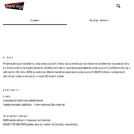
ČLÁNKY
ĎALŠIE SPRÁVY
O NÁS
Priama akcia je solidárny zväz pracujúcich, ktorý sa sústreďuje na riešenie problémov na pracovisku
a v komunite, a na organizovanie solidárnych akcií za práva a požiadavky pracujúcich na Slovensku aj v
zahraničí. Od roku 2000 je sekciou Medzinárodnej asociácie pracujúcich (MAP), ktorá v súčasnosti
združuje zväzy a skupiny z vyše 20 krajín sveta.
KONTAKTY
E-MAIL
zvazpa(zavináč)riseup(bodka)net
is(at)priamaakcia(dot)sk - International Secretariat
TELEFONICKÝ KONTAKT
(SMS alebo odkaz v hlasovej schránke):
00420 735 082 065 (platby ako pri volaní do Českej republiky)