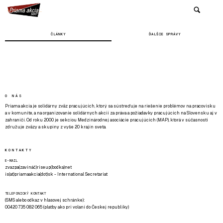
ČLÁNKY
ĎALŠIE SPRÁVY
O NÁS
Priama akcia je solidárny zväz pracujúcich, ktorý sa sústreďuje na riešenie problémov na pracovisku
a v komunite, a na organizovanie solidárnych akcií za práva a požiadavky pracujúcich na Slovensku aj v
zahraničí. Od roku 2000 je sekciou Medzinárodnej asociácie pracujúcich (MAP), ktorá v súčasnosti
združuje zväzy a skupiny z vyše 20 krajín sveta.
KONTAKTY
E-MAIL
zvazpa(zavináč)riseup(bodka)net
is(at)priamaakcia(dot)sk - International Secretariat
TELEFONICKÝ KONTAKT
(SMS alebo odkaz v hlasovej schránke):
00420 735 082 065 (platby ako pri volaní do Českej republiky)