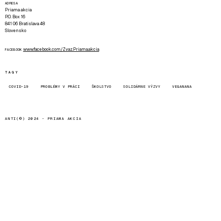
ADRESA
Priama akcia
P.O. Box 16
841 06 Bratislava 48
Slovensko
www.facebook.com/Zvaz.Priama.akcia
FACEBOOK
TAGY
COVID-19
PROBLÉMY V PRÁCI
ŠKOLSTVO
SOLIDÁRNE VÝZVY
VEGANANA
ANTI(©) 2024 -
PRIAMA AKCIA