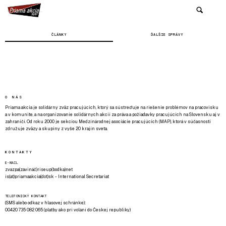
ČLÁNKY
ĎALŠIE SPRÁVY
O NÁS
Priama akcia je solidárny zväz pracujúcich, ktorý sa sústreďuje na riešenie problémov na pracovisku
a v komunite, a na organizovanie solidárnych akcií za práva a požiadavky pracujúcich na Slovensku aj v
zahraničí. Od roku 2000 je sekciou Medzinárodnej asociácie pracujúcich (MAP), ktorá v súčasnosti
združuje zväzy a skupiny z vyše 20 krajín sveta.
KONTAKTY
E-MAIL
zvazpa(zavináč)riseup(bodka)net
is(at)priamaakcia(dot)sk - International Secretariat
TELEFONICKÝ KONTAKT
(SMS alebo odkaz v hlasovej schránke):
00420 735 082 065 (platby ako pri volaní do Českej republiky)