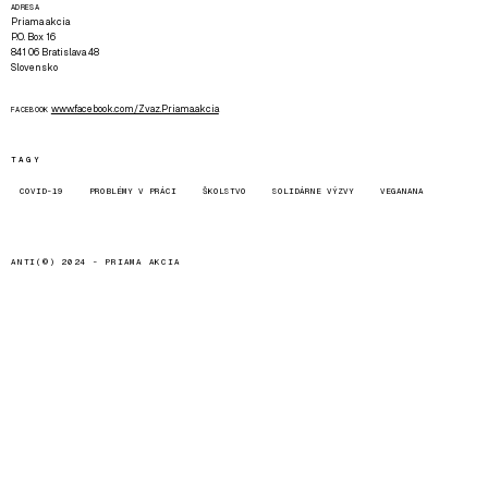
ADRESA
Priama akcia
P.O. Box 16
841 06 Bratislava 48
Slovensko
www.facebook.com/Zvaz.Priama.akcia
FACEBOOK
TAGY
COVID-19
PROBLÉMY V PRÁCI
ŠKOLSTVO
SOLIDÁRNE VÝZVY
VEGANANA
ANTI(©) 2024 -
PRIAMA AKCIA