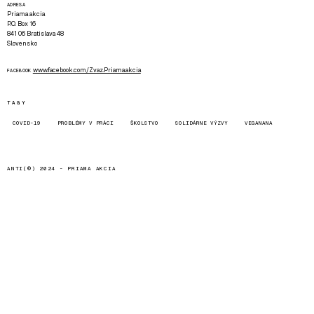
ADRESA
Priama akcia
P.O. Box 16
841 06 Bratislava 48
Slovensko
www.facebook.com/Zvaz.Priama.akcia
FACEBOOK
TAGY
COVID-19
PROBLÉMY V PRÁCI
ŠKOLSTVO
SOLIDÁRNE VÝZVY
VEGANANA
ANTI(©) 2024 -
PRIAMA AKCIA