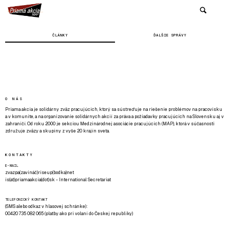
ČLÁNKY
ĎALŠIE SPRÁVY
O NÁS
Priama akcia je solidárny zväz pracujúcich, ktorý sa sústreďuje na riešenie problémov na pracovisku
a v komunite, a na organizovanie solidárnych akcií za práva a požiadavky pracujúcich na Slovensku aj v
zahraničí. Od roku 2000 je sekciou Medzinárodnej asociácie pracujúcich (MAP), ktorá v súčasnosti
združuje zväzy a skupiny z vyše 20 krajín sveta.
KONTAKTY
E-MAIL
zvazpa(zavináč)riseup(bodka)net
is(at)priamaakcia(dot)sk - International Secretariat
TELEFONICKÝ KONTAKT
(SMS alebo odkaz v hlasovej schránke):
00420 735 082 065 (platby ako pri volaní do Českej republiky)