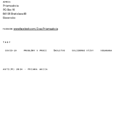
ADRESA
Priama akcia
P.O. Box 16
841 06 Bratislava 48
Slovensko
www.facebook.com/Zvaz.Priama.akcia
FACEBOOK
TAGY
COVID-19
PROBLÉMY V PRÁCI
ŠKOLSTVO
SOLIDÁRNE VÝZVY
VEGANANA
ANTI(©) 2024 -
PRIAMA AKCIA