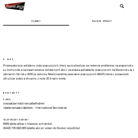
ČLÁNKY
ĎALŠIE SPRÁVY
O NÁS
Priama akcia je solidárny zväz pracujúcich, ktorý sa sústreďuje na riešenie problémov na pracovisku
a v komunite, a na organizovanie solidárnych akcií za práva a požiadavky pracujúcich na Slovensku aj v
zahraničí. Od roku 2000 je sekciou Medzinárodnej asociácie pracujúcich (MAP), ktorá v súčasnosti
združuje zväzy a skupiny z vyše 20 krajín sveta.
KONTAKTY
E-MAIL
zvazpa(zavináč)riseup(bodka)net
is(at)priamaakcia(dot)sk - International Secretariat
TELEFONICKÝ KONTAKT
(SMS alebo odkaz v hlasovej schránke):
00420 735 082 065 (platby ako pri volaní do Českej republiky)