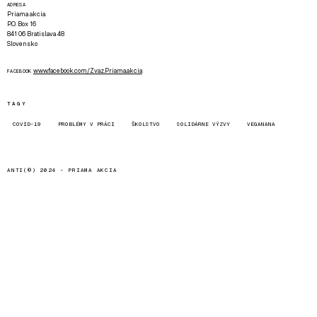
ADRESA
Priama akcia
P.O. Box 16
841 06 Bratislava 48
Slovensko
www.facebook.com/Zvaz.Priama.akcia
FACEBOOK
TAGY
COVID-19
PROBLÉMY V PRÁCI
ŠKOLSTVO
SOLIDÁRNE VÝZVY
VEGANANA
ANTI(©) 2024 -
PRIAMA AKCIA