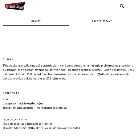
ČLÁNKY
ĎALŠIE SPRÁVY
O NÁS
Priama akcia je solidárny zväz pracujúcich, ktorý sa sústreďuje na riešenie problémov na pracovisku
a v komunite, a na organizovanie solidárnych akcií za práva a požiadavky pracujúcich na Slovensku aj v
zahraničí. Od roku 2000 je sekciou Medzinárodnej asociácie pracujúcich (MAP), ktorá v súčasnosti
združuje zväzy a skupiny z vyše 20 krajín sveta.
KONTAKTY
E-MAIL
zvazpa(zavináč)riseup(bodka)net
is(at)priamaakcia(dot)sk - International Secretariat
TELEFONICKÝ KONTAKT
(SMS alebo odkaz v hlasovej schránke):
00420 735 082 065 (platby ako pri volaní do Českej republiky)