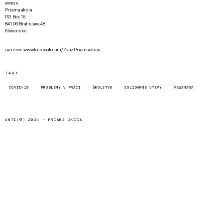
ADRESA
Priama akcia
P.O. Box 16
841 06 Bratislava 48
Slovensko
www.facebook.com/Zvaz.Priama.akcia
FACEBOOK
TAGY
COVID-19
PROBLÉMY V PRÁCI
ŠKOLSTVO
SOLIDÁRNE VÝZVY
VEGANANA
ANTI(©) 2024 -
PRIAMA AKCIA