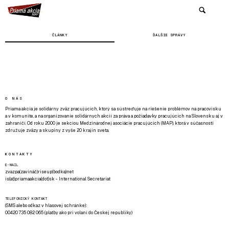
ČLÁNKY
ĎALŠIE SPRÁVY
O NÁS
Priama akcia je solidárny zväz pracujúcich, ktorý sa sústreďuje na riešenie problémov na pracovisku
a v komunite, a na organizovanie solidárnych akcií za práva a požiadavky pracujúcich na Slovensku aj v
zahraničí. Od roku 2000 je sekciou Medzinárodnej asociácie pracujúcich (MAP), ktorá v súčasnosti
združuje zväzy a skupiny z vyše 20 krajín sveta.
KONTAKTY
E-MAIL
zvazpa(zavináč)riseup(bodka)net
is(at)priamaakcia(dot)sk - International Secretariat
TELEFONICKÝ KONTAKT
(SMS alebo odkaz v hlasovej schránke):
00420 735 082 065 (platby ako pri volaní do Českej republiky)