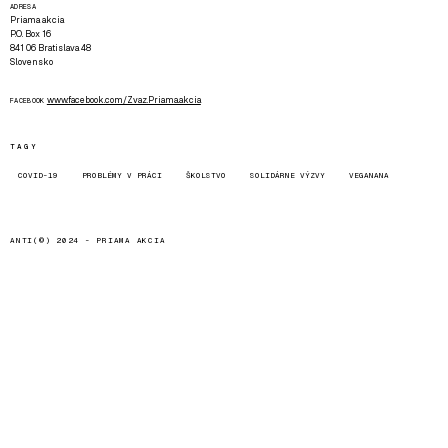
ADRESA
Priama akcia
P.O. Box 16
841 06 Bratislava 48
Slovensko
www.facebook.com/Zvaz.Priama.akcia
FACEBOOK
TAGY
COVID-19
PROBLÉMY V PRÁCI
ŠKOLSTVO
SOLIDÁRNE VÝZVY
VEGANANA
ANTI(©) 2024 -
PRIAMA AKCIA