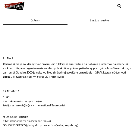
ČLÁNKY
ĎALŠIE SPRÁVY
O NÁS
Priama akcia je solidárny zväz pracujúcich, ktorý sa sústreďuje na riešenie problémov na pracovisku
a v komunite, a na organizovanie solidárnych akcií za práva a požiadavky pracujúcich na Slovensku aj v
zahraničí. Od roku 2000 je sekciou Medzinárodnej asociácie pracujúcich (MAP), ktorá v súčasnosti
združuje zväzy a skupiny z vyše 20 krajín sveta.
KONTAKTY
E-MAIL
zvazpa(zavináč)riseup(bodka)net
is(at)priamaakcia(dot)sk - International Secretariat
TELEFONICKÝ KONTAKT
(SMS alebo odkaz v hlasovej schránke):
00420 735 082 065 (platby ako pri volaní do Českej republiky)