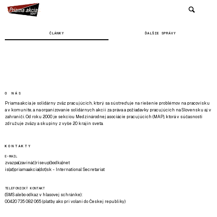
ČLÁNKY
ĎALŠIE SPRÁVY
O NÁS
Priama akcia je solidárny zväz pracujúcich, ktorý sa sústreďuje na riešenie problémov na pracovisku
a v komunite, a na organizovanie solidárnych akcií za práva a požiadavky pracujúcich na Slovensku aj v
zahraničí. Od roku 2000 je sekciou Medzinárodnej asociácie pracujúcich (MAP), ktorá v súčasnosti
združuje zväzy a skupiny z vyše 20 krajín sveta.
KONTAKTY
E-MAIL
zvazpa(zavináč)riseup(bodka)net
is(at)priamaakcia(dot)sk - International Secretariat
TELEFONICKÝ KONTAKT
(SMS alebo odkaz v hlasovej schránke):
00420 735 082 065 (platby ako pri volaní do Českej republiky)