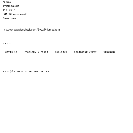
ADRESA
Priama akcia
P.O. Box 16
841 06 Bratislava 48
Slovensko
www.facebook.com/Zvaz.Priama.akcia
FACEBOOK
TAGY
COVID-19
PROBLÉMY V PRÁCI
ŠKOLSTVO
SOLIDÁRNE VÝZVY
VEGANANA
ANTI(©) 2024 -
PRIAMA AKCIA