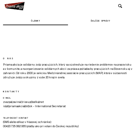
ČLÁNKY
ĎALŠIE SPRÁVY
O NÁS
Priama akcia je solidárny zväz pracujúcich, ktorý sa sústreďuje na riešenie problémov na pracovisku
a v komunite, a na organizovanie solidárnych akcií za práva a požiadavky pracujúcich na Slovensku aj v
zahraničí. Od roku 2000 je sekciou Medzinárodnej asociácie pracujúcich (MAP), ktorá v súčasnosti
združuje zväzy a skupiny z vyše 20 krajín sveta.
KONTAKTY
E-MAIL
zvazpa(zavináč)riseup(bodka)net
is(at)priamaakcia(dot)sk - International Secretariat
TELEFONICKÝ KONTAKT
(SMS alebo odkaz v hlasovej schránke):
00420 735 082 065 (platby ako pri volaní do Českej republiky)