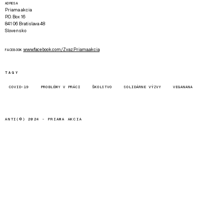
ADRESA
Priama akcia
P.O. Box 16
841 06 Bratislava 48
Slovensko
www.facebook.com/Zvaz.Priama.akcia
FACEBOOK
TAGY
COVID-19
PROBLÉMY V PRÁCI
ŠKOLSTVO
SOLIDÁRNE VÝZVY
VEGANANA
ANTI(©) 2024 -
PRIAMA AKCIA