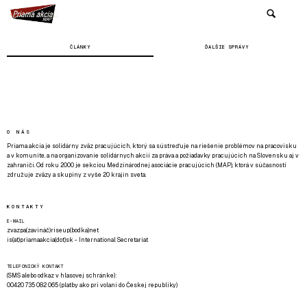
ČLÁNKY
ĎALŠIE SPRÁVY
O NÁS
Priama akcia je solidárny zväz pracujúcich, ktorý sa sústreďuje na riešenie problémov na pracovisku
a v komunite, a na organizovanie solidárnych akcií za práva a požiadavky pracujúcich na Slovensku aj v
zahraničí. Od roku 2000 je sekciou Medzinárodnej asociácie pracujúcich (MAP), ktorá v súčasnosti
združuje zväzy a skupiny z vyše 20 krajín sveta.
KONTAKTY
E-MAIL
zvazpa(zavináč)riseup(bodka)net
is(at)priamaakcia(dot)sk - International Secretariat
TELEFONICKÝ KONTAKT
(SMS alebo odkaz v hlasovej schránke):
00420 735 082 065 (platby ako pri volaní do Českej republiky)