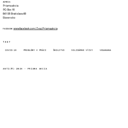
ADRESA
Priama akcia
P.O. Box 16
841 06 Bratislava 48
Slovensko
www.facebook.com/Zvaz.Priama.akcia
FACEBOOK
TAGY
COVID-19
PROBLÉMY V PRÁCI
ŠKOLSTVO
SOLIDÁRNE VÝZVY
VEGANANA
ANTI(©) 2024 -
PRIAMA AKCIA