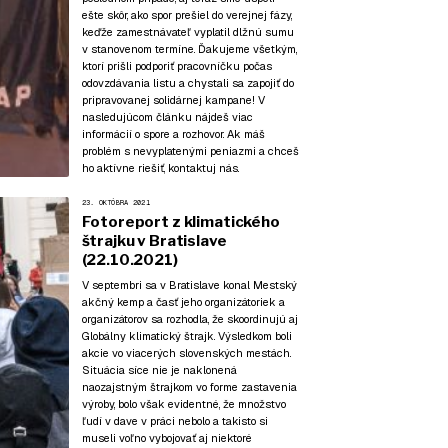
ešte skôr, ako spor prešiel do verejnej fázy,
keďže zamestnávateľ vyplatil dlžnú sumu
v stanovenom termíne. Ďakujeme všetkým,
ktorí prišli podporiť pracovníčku počas
odovzdávania listu a chystali sa zapojiť do
pripravovanej solidárnej kampane! V
nasledujúcom článku nájdeš viac
informácií o spore a rozhovor. Ak máš
problém s nevyplatenými peniazmi a chceš
ho aktívne riešiť, kontaktuj nás.
23. OKTÓBRA 2021
Fotoreport z klimatického
štrajku v Bratislave
(22.10.2021)
V septembri sa v Bratislave konal Mestský
akčný kemp a časť jeho organizátoriek a
organizátorov sa rozhodla, že skoordinujú aj
Globálny klimatický štrajk. Výsledkom boli
akcie vo viacerých slovenských mestách.
Situácia síce nie je naklonená
naozajstným štrajkom vo forme zastavenia
výroby, bolo však evidentné, že množstvo
ľudí v dave v práci nebolo a takisto si
museli voľno vybojovať aj niektoré