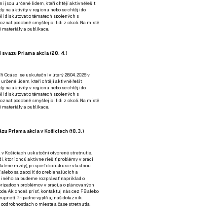
ní jsou určené lidem, kteří chtějí aktivněřešit
y na aktivity v regionu nebo se chtějí do
tějí diskutovat o tématech spojených s
nat podobně smýšlející lidi z okolí. Na místě
 materiály a publikace.
 svazu Priama akcia (28. 4.)
i Ocásci se uskuteční v úterý 28.04. 2026 v
 určené lidem, kteří chtějí aktivně řešit
y na aktivity v regionu nebo se chtějí do
tějí diskutovat o tématech spojených s
nat podobně smýšlející lidi z okolí. Na místě
 materiály a publikace.
zu Priama akcia v Košiciach (18.3.)
a v Košiciach uskutoční otvorené stretnutie.
í, ktorí chcú aktívne riešiť problémy v práci
platené mzdy), prispieť do diskusie vlastnou
alebo sa zapojiť do prebiehajúcich a
 iného sa budeme rozprávať napríklad o
rípadoch problémov v práci, a o plánovaných
de. Ak chceš prísť, kontaktuj nás cez
FB
alebo
up.net). Prípadne
vyplň aj náš dotazník
.
odrobnostiach o mieste a čase stretnutia.