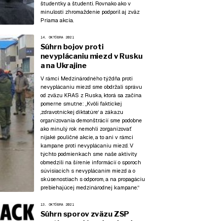
študentky a študenti. Rovnako ako v
minulosti zhromaždenie podporil aj zväz
Priama akcia.
14. OKTÓBRA 2021
Súhrn bojov proti
nevyplácaniu miezd v Rusku
a na Ukrajine
V rámci Medzinárodného týždňa proti
nevyplácaniu miezd sme obdržali správu
od zväzu KRAS z Ruska, ktorá sa začína
pomerne smutne: „Kvôli faktickej
‚zdravotníckej diktatúre‘ a zákazu
organizovania demonštrácií sme podobne
ako minulý rok nemohli zorganizovať
nijaké pouličné akcie, a to ani v rámci
kampane proti nevyplácaniu miezd. V
týchto podmienkach sme naše aktivity
obmedzili na šírenie informácií o sporoch
súvisiacich s nevyplácaním miezd a o
skúsenostiach s odporom, a na propagáciu
prebiehajúcej medzinárodnej kampane.“
13. OKTÓBRA 2021
Súhrn sporov zväzu ZSP