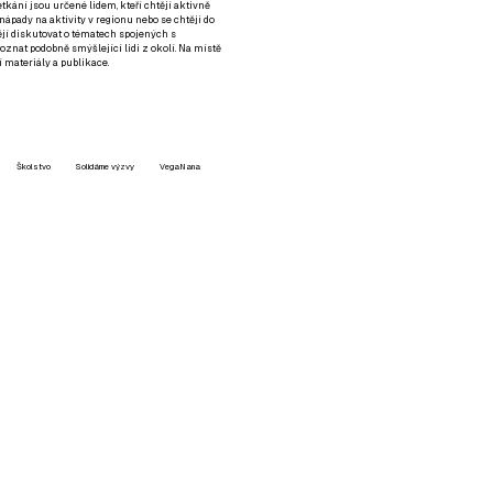
setkání jsou určené lidem, kteří chtějí aktivně
 nápady na aktivity v regionu nebo se chtějí do
tějí diskutovat o tématech spojených s
nat podobně smýšlející lidi z okolí. Na místě
 materiály a publikace.
Školstvo
Solidárne výzvy
VegaNana