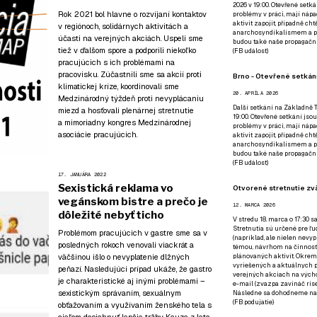
2026 v 19:00. Otevřené setká
Rok 2021 bol hlavne o rozvíjaní kontaktov
problémy v práci, mají nápad
aktivit zapojit, případně ch
v regiónoch, solidárnych aktivitách a
anarchosyndikalismem a poz
účasti na verejných akciách. Uspeli sme
budou také naše propagační
tiež v ďalšom spore a podporili niekoľko
(
FB událost
)
pracujúcich s ich problémami na
pracovisku. Zúčastnili sme sa akcií proti
Brno - Otevřené setkání
klimatickej kríze, koordinovali sme
20. APRÍLA 2026
Medzinárodný týždeň proti nevyplácaniu
Další setkání na Základně Tř
miezd a hosťovali plenárnej stretnutie
19:00. Otevřené setkání jsou
a mimoriadny kongres Medzinárodnej
problémy v práci, mají nápad
asociácie pracujúcich.
aktivit zapojit, případně ch
anarchosyndikalismem a poz
budou také naše propagační
(
FB událost
)
17. JANUÁRA 2022
Sexistická reklama vo
Otvorené stretnutie zvä
vegánskom bistre a prečo je
12. MARCA 2026
dôležité nebyť ticho
V stredu 18. marca o 17:30 s
Stretnutia sú určené pre ľud
Problémom pracujúcich v gastre sme sa v
(napríklad, ale nielen nevy
posledných rokoch venovali viackrát a
témou, návrhom na činnosť 
väčšinou išlo o nevyplatenie dlžných
plánovaných aktivít. Okrem
vyriešených a aktuálnych p
peňazí. Nasledujúci prípad ukáže, že gastro
verejných akciach na výcho
je charakteristické aj inými problémami –
e-mail (zvazpa zavináč rise
sexistickým správaním, sexuálnym
Následne sa dohodneme na p
(
FB podujatie
)
obťažovaním a využívaním ženského tela s