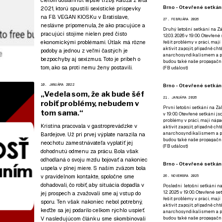
cieľom dosiahnuť lepšie tržby. Kauza z leta
Brno - Otevřené setkání
2021, ktorú spustili sexistické príspevky
na FB VEGAN KIOSKu v Bratislave,
27. FEBRUÁRA 2026
neslávne pripomenula, že ako pracujúce a
Druhý letošní setkání na Zá
pracujúci stojíme nielen pred čisto
12.03. 2026 v 19:00. Otevřen
ekonomickými problémami. Útlak má rôzne
řešit problémy v práci, mají
aktivit zapojit, případně ch
podoby a jednou z veľmi častých je
anarchosyndikalismem a poz
bezpochyby aj sexizmus. Toto je príbeh o
budou také naše propagační
tom, ako sa proti nemu ženy postavili.
(
FB událost
)
Brno - Otevřené setkání
10. JANUÁRA 2022
„Vedela som, že ak bude šéf
21. JANUÁRA 2026
robiť problémy, nebudem v
První letošní setkání na Zák
tom sama.“
v 19:00. Otevřené setkání js
problémy v práci, mají nápad
Kristína pracovala v gastroprevádzke v
aktivit zapojit, případně ch
anarchosyndikalismem a poz
Bardejove. Už pri prvej výplate narazila na
budou také naše propagační
neochotu zamestnávateľa vyplatiť jej
(
FB událost
)
dohodnutú odmenu za prácu. Bola však
odhodlaná o svoju mzdu bojovať a nakoniec
Brno - Otevřené setkání
uspela v plnej miere. S naším zväzom bola
v pravidelnom kontakte, spoločne sme
26. NOVEMBRA 2025
dohadovali, čo robiť, aby situácia dopadla v
Poslední letošní setkání na
12. 2025 v 19:00. Otevřené s
jej prospech a zvažovali sme aj vstup do
řešit problémy v práci, mají
sporu. Ten však nakoniec nebol potrebný,
aktivit zapojit, případně ch
keďže sa jej podarilo celkom rýchlo uspieť.
anarchosyndikalismem a poz
V nasledujúcom článku sme skombinovali
budou také naše propagační