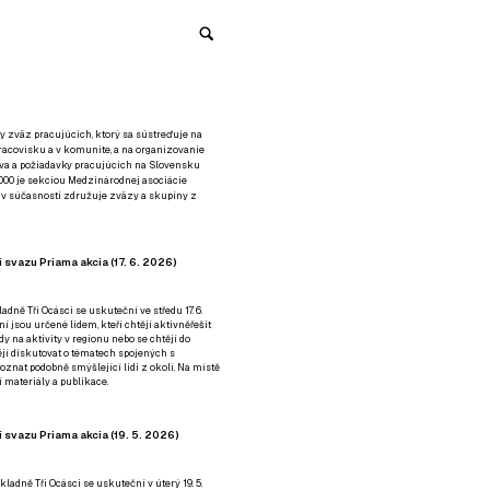
y zväz pracujúcich, ktorý sa sústreďuje na
racovisku a v komunite, a na organizovanie
áva a požiadavky pracujúcich na Slovensku
2000 je sekciou Medzinárodnej asociácie
á v súčasnosti združuje zväzy a skupiny z
 svazu Priama akcia (17. 6. 2026)
adně Tři Ocásci se uskuteční ve středu 17. 6.
ní jsou určené lidem, kteří chtějí aktivněřešit
y na aktivity v regionu nebo se chtějí do
tějí diskutovat o tématech spojených s
nat podobně smýšlející lidi z okolí. Na místě
 materiály a publikace.
 svazu Priama akcia (19. 5. 2026)
ladně Tři Ocásci se uskuteční v úterý 19. 5.