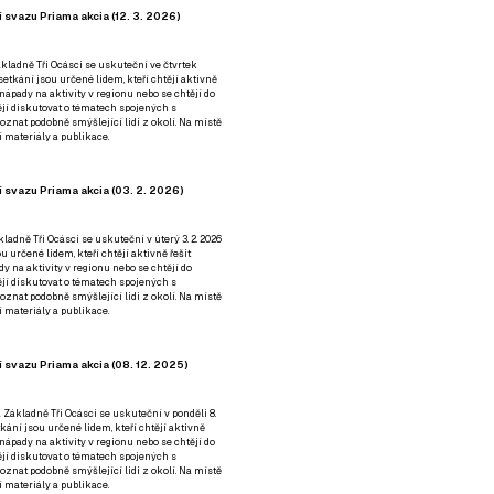
 svazu Priama akcia (12. 3. 2026)
kladně Tři Ocásci se uskuteční ve čtvrtek
é setkání jsou určené lidem, kteří chtějí aktivně
 nápady na aktivity v regionu nebo se chtějí do
tějí diskutovat o tématech spojených s
nat podobně smýšlející lidi z okolí. Na místě
 materiály a publikace.
 svazu Priama akcia (03. 2. 2026)
ladně Tři Ocásci se uskuteční v úterý 3. 2. 2026
ou určené lidem, kteří chtějí aktivně řešit
y na aktivity v regionu nebo se chtějí do
tějí diskutovat o tématech spojených s
nat podobně smýšlející lidi z okolí. Na místě
 materiály a publikace.
 svazu Priama akcia (08. 12. 2025)
 Základně Tři Ocásci se uskuteční v ponděli 8.
etkání jsou určené lidem, kteří chtějí aktivně
 nápady na aktivity v regionu nebo se chtějí do
tějí diskutovat o tématech spojených s
nat podobně smýšlející lidi z okolí. Na místě
 materiály a publikace.