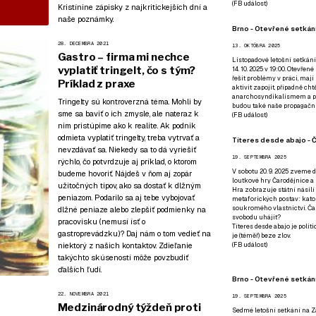
(
FB událost
)
Kristínine zápisky z najkritickejších dní a
naše poznámky.
Brno - Otevřené setkání
28. DECEMBRA 2021
13. OKTÓBRA 2025
Gastro – firma mi nechce
Listopadové letošní setkání
vyplatiť tringelt, čo s tým?
14. 10. 2025 v 19:00. Otevřen
řešit problémy v práci, mají
Príklad z praxe
aktivit zapojit, případně ch
anarchosyndikalismem a poz
Tringelty sú kontroverzná téma. Mohli by
budou také naše propagační
sme sa baviť o ich zmysle, ale nateraz k
(
FB událost
)
nim pristúpime ako k realite. Ak podnik
odmieta vyplatiť tringelty, treba vytrvať a
Títeres desde abajo - Č
nevzdávať sa. Niekedy sa to dá vyriešiť
19. SEPTEMBRA 2025
rýchlo, čo potvrdzuje aj príklad, o ktorom
V sobotu 20. 9. 2025 zveme d
budeme hovoriť. Nájdeš v ňom aj zopár
loutkové hry Čarodějnice a 
užitočných tipov, ako sa dostať k dlžným
Hra zobrazuje státní násilí
peniazom. Podarilo sa aj tebe vybojovať
metaforických postav: katol
soukromého vlastnictví. Čar
dlžné peniaze alebo zlepšiť podmienky na
svobodu uhájit?
pracovisku (nemusí ísť o
Títeres desde abajo je poli
gastroprevádzku)? Daj nám o tom vedieť
na
je (téměř) beze zlov.
niektorý z našich kontaktov
. Zdieľanie
(
FB událost
)
takýchto skúseností môže povzbudiť
ďalších ľudí.
Brno - Otevřené setkán
22. NOVEMBRA 2021
19. SEPTEMBRA 2025
Medzinárodný týždeň proti
Sedmé letošní setkání na Z