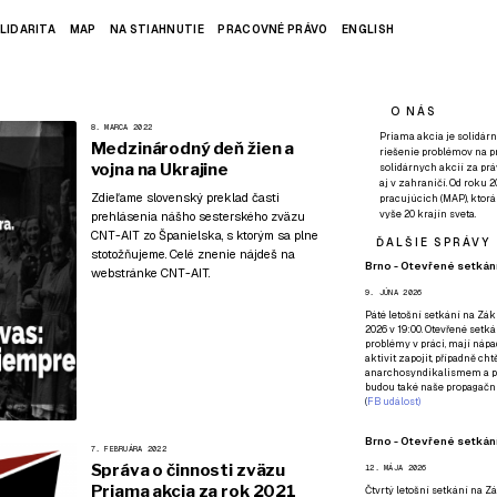
LIDARITA
MAP
NA STIAHNUTIE
PRACOVNÉ PRÁVO
ENGLISH
O NÁS
8. MARCA 2022
Priama akcia je solidárn
Medzinárodný deň žien a
riešenie problémov na p
vojna na Ukrajine
solidárnych akcií za pr
aj v zahraničí. Od roku 
Zdieľame slovenský preklad časti
pracujúcich (MAP), ktor
vyše 20 krajín sveta.
prehlásenia nášho sesterského zväzu
CNT-AIT zo Španielska, s ktorým sa plne
ĎALŠIE SPRÁVY
stotožňujeme. Celé znenie nájdeš
na
Brno - Otevřené setkání
webstránke CNT-AIT
.
9. JÚNA 2026
Páté
letošní setkání na Zákl
2026 v 19:00. Otevřené setká
problémy v práci, mají nápad
aktivit zapojit, případně ch
anarchosyndikalismem a poz
budou také naše propagační
(
FB událost
)
Brno - Otevřené setkání
7. FEBRUÁRA 2022
Správa o činnosti zväzu
12. MÁJA 2026
Priama akcia za rok 2021
Čtvrtý
letošní setkání na Zák