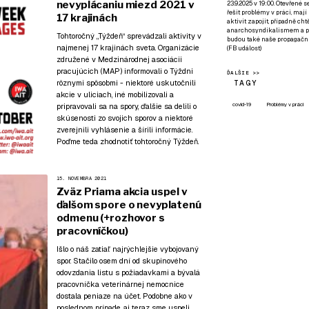
nevyplácaniu miezd 2021 v
23.9.2025 v 19:00. Otevřené 
řešit problémy v práci, mají
17 krajinách
aktivit zapojit, případně ch
anarchosyndikalismem a poz
Tohtoročný „Týždeň“ sprevádzali aktivity v
budou také naše propagační
najmenej 17 krajinách sveta. Organizácie
(
FB událost
)
združené v Medzinárodnej asociácii
pracujúcich (MAP) informovali o Týždni
ĎALŠIE >>
rôznymi spôsobmi - niektoré uskutočnili
TAGY
akcie v uliciach, iné mobilizovali a
covid-19
Problémy v práci
pripravovali sa na spory, ďalšie sa delili o
skúsenosti zo svojich sporov a niektoré
zverejnili
vyhlásenie
a šírili informácie.
Poďme teda zhodnotiť tohtoročný Týždeň.
15. NOVEMBRA 2021
Zväz Priama akcia uspel v
ďalšom spore o nevyplatenú
odmenu (+rozhovor s
pracovníčkou)
Išlo o náš zatiaľ najrýchlejšie vybojovaný
spor. Stačilo osem dní od skupinového
odovzdania listu s požiadavkami a bývalá
pracovníčka veterinárnej nemocnice
dostala peniaze na účet.
Podobne ako v
poslednom prípade
, aj teraz sme uspeli