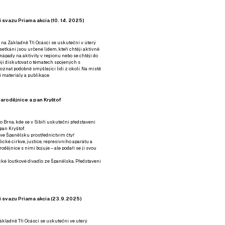
 svazu Priama akcia (10. 14. 2025)
 na Základně Tři Ocásci se uskuteční v úterý
é setkání jsou určené lidem, kteří chtějí aktivně
 nápady na aktivity v regionu nebo se chtějí do
tějí diskutovat o tématech spojených s
nat podobně smýšlející lidi z okolí. Na místě
 materiály a publikace.
arodějnice a pan Kryštof
o Brna, kde se v Sibiři uskuteční představení
pan Kryštof.
 ve Španělsku prostřednictvím čtyř
ické církve, justice, represivního aparátu a
odějnice s nimi bojuje – ale podaří se jí svou
tické loutkové divadlo ze Španělska. Představení
í svazu Priama akcia (23.9.2025)
ákladně Tři Ocásci se uskuteční ve uterý