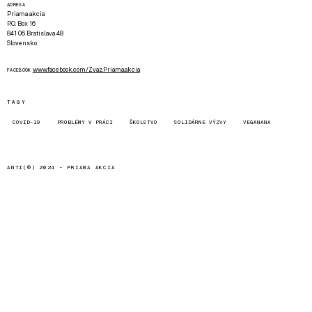
ADRESA
Priama akcia
P.O. Box 16
841 06 Bratislava 48
Slovensko
www.facebook.com/Zvaz.Priama.akcia
FACEBOOK
TAGY
COVID-19
PROBLÉMY V PRÁCI
ŠKOLSTVO
SOLIDÁRNE VÝZVY
VEGANANA
ANTI(©) 2024 -
PRIAMA AKCIA