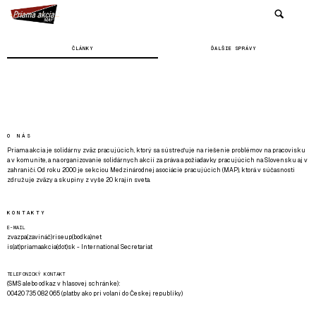
ČLÁNKY
ĎALŠIE SPRÁVY
O NÁS
Priama akcia je solidárny zväz pracujúcich, ktorý sa sústreďuje na riešenie problémov na pracovisku
a v komunite, a na organizovanie solidárnych akcií za práva a požiadavky pracujúcich na Slovensku aj v
zahraničí. Od roku 2000 je sekciou Medzinárodnej asociácie pracujúcich (MAP), ktorá v súčasnosti
združuje zväzy a skupiny z vyše 20 krajín sveta.
KONTAKTY
E-MAIL
zvazpa(zavináč)riseup(bodka)net
is(at)priamaakcia(dot)sk - International Secretariat
TELEFONICKÝ KONTAKT
(SMS alebo odkaz v hlasovej schránke):
00420 735 082 065 (platby ako pri volaní do Českej republiky)