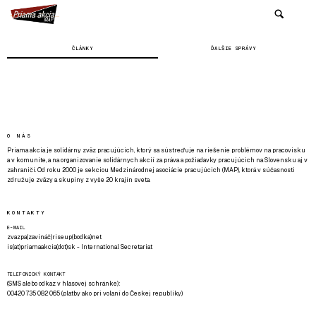
ČLÁNKY
ĎALŠIE SPRÁVY
O NÁS
Priama akcia je solidárny zväz pracujúcich, ktorý sa sústreďuje na riešenie problémov na pracovisku
a v komunite, a na organizovanie solidárnych akcií za práva a požiadavky pracujúcich na Slovensku aj v
zahraničí. Od roku 2000 je sekciou Medzinárodnej asociácie pracujúcich (MAP), ktorá v súčasnosti
združuje zväzy a skupiny z vyše 20 krajín sveta.
KONTAKTY
E-MAIL
zvazpa(zavináč)riseup(bodka)net
is(at)priamaakcia(dot)sk - International Secretariat
TELEFONICKÝ KONTAKT
(SMS alebo odkaz v hlasovej schránke):
00420 735 082 065 (platby ako pri volaní do Českej republiky)