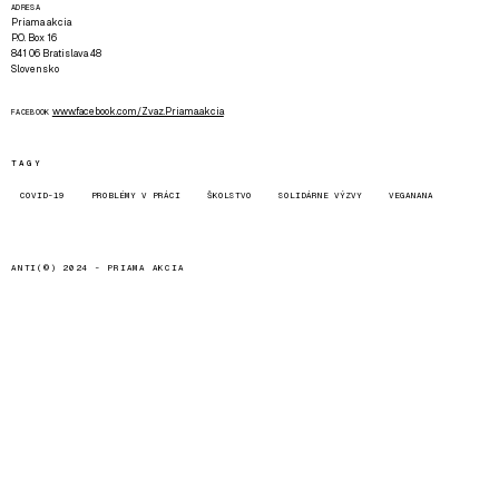
ADRESA
Priama akcia
P.O. Box 16
841 06 Bratislava 48
Slovensko
www.facebook.com/Zvaz.Priama.akcia
FACEBOOK
TAGY
COVID-19
PROBLÉMY V PRÁCI
ŠKOLSTVO
SOLIDÁRNE VÝZVY
VEGANANA
ANTI(©) 2024 -
PRIAMA AKCIA