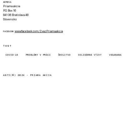
ADRESA
Priama akcia
P.O. Box 16
841 06 Bratislava 48
Slovensko
www.facebook.com/Zvaz.Priama.akcia
FACEBOOK
TAGY
COVID-19
PROBLÉMY V PRÁCI
ŠKOLSTVO
SOLIDÁRNE VÝZVY
VEGANANA
ANTI(©) 2024 -
PRIAMA AKCIA