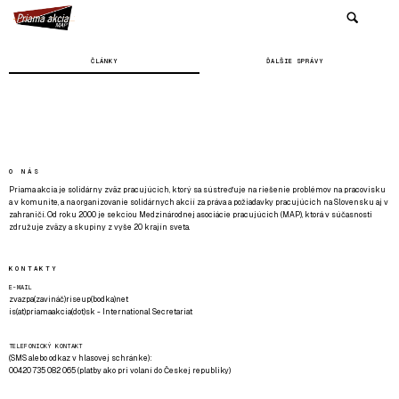
ČLÁNKY
ĎALŠIE SPRÁVY
O NÁS
Priama akcia je solidárny zväz pracujúcich, ktorý sa sústreďuje na riešenie problémov na pracovisku
a v komunite, a na organizovanie solidárnych akcií za práva a požiadavky pracujúcich na Slovensku aj v
zahraničí. Od roku 2000 je sekciou Medzinárodnej asociácie pracujúcich (MAP), ktorá v súčasnosti
združuje zväzy a skupiny z vyše 20 krajín sveta.
KONTAKTY
E-MAIL
zvazpa(zavináč)riseup(bodka)net
is(at)priamaakcia(dot)sk - International Secretariat
TELEFONICKÝ KONTAKT
(SMS alebo odkaz v hlasovej schránke):
00420 735 082 065 (platby ako pri volaní do Českej republiky)