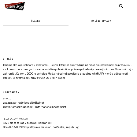
ČLÁNKY
ĎALŠIE SPRÁVY
O NÁS
Priama akcia je solidárny zväz pracujúcich, ktorý sa sústreďuje na riešenie problémov na pracovisku
a v komunite, a na organizovanie solidárnych akcií za práva a požiadavky pracujúcich na Slovensku aj v
zahraničí. Od roku 2000 je sekciou Medzinárodnej asociácie pracujúcich (MAP), ktorá v súčasnosti
združuje zväzy a skupiny z vyše 20 krajín sveta.
KONTAKTY
E-MAIL
zvazpa(zavináč)riseup(bodka)net
is(at)priamaakcia(dot)sk - International Secretariat
TELEFONICKÝ KONTAKT
(SMS alebo odkaz v hlasovej schránke):
00420 735 082 065 (platby ako pri volaní do Českej republiky)