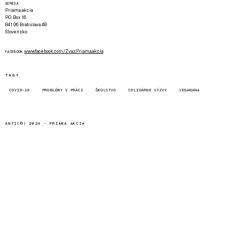
ADRESA
Priama akcia
P.O. Box 16
841 06 Bratislava 48
Slovensko
www.facebook.com/Zvaz.Priama.akcia
FACEBOOK
TAGY
COVID-19
PROBLÉMY V PRÁCI
ŠKOLSTVO
SOLIDÁRNE VÝZVY
VEGANANA
ANTI(©) 2024 -
PRIAMA AKCIA