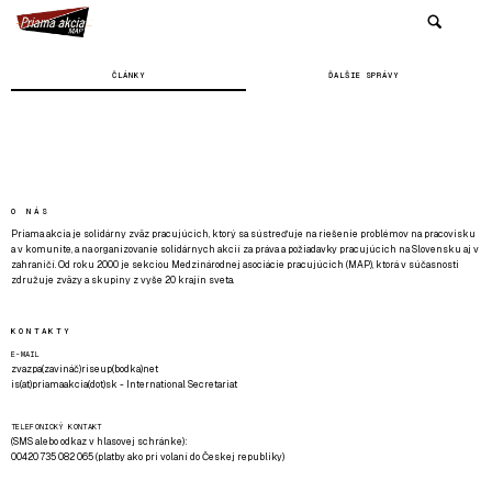
ČLÁNKY
ĎALŠIE SPRÁVY
O NÁS
Priama akcia je solidárny zväz pracujúcich, ktorý sa sústreďuje na riešenie problémov na pracovisku
a v komunite, a na organizovanie solidárnych akcií za práva a požiadavky pracujúcich na Slovensku aj v
zahraničí. Od roku 2000 je sekciou Medzinárodnej asociácie pracujúcich (MAP), ktorá v súčasnosti
združuje zväzy a skupiny z vyše 20 krajín sveta.
KONTAKTY
E-MAIL
zvazpa(zavináč)riseup(bodka)net
is(at)priamaakcia(dot)sk - International Secretariat
TELEFONICKÝ KONTAKT
(SMS alebo odkaz v hlasovej schránke):
00420 735 082 065 (platby ako pri volaní do Českej republiky)