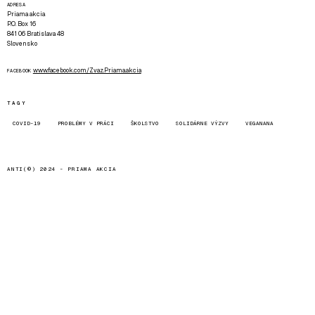
ADRESA
Priama akcia
P.O. Box 16
841 06 Bratislava 48
Slovensko
www.facebook.com/Zvaz.Priama.akcia
FACEBOOK
TAGY
COVID-19
PROBLÉMY V PRÁCI
ŠKOLSTVO
SOLIDÁRNE VÝZVY
VEGANANA
ANTI(©) 2024 -
PRIAMA AKCIA