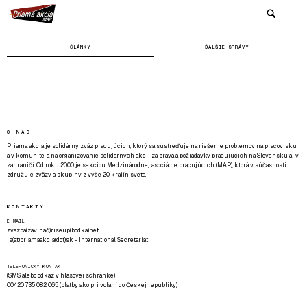
ČLÁNKY
ĎALŠIE SPRÁVY
O NÁS
Priama akcia je solidárny zväz pracujúcich, ktorý sa sústreďuje na riešenie problémov na pracovisku
a v komunite, a na organizovanie solidárnych akcií za práva a požiadavky pracujúcich na Slovensku aj v
zahraničí. Od roku 2000 je sekciou Medzinárodnej asociácie pracujúcich (MAP), ktorá v súčasnosti
združuje zväzy a skupiny z vyše 20 krajín sveta.
KONTAKTY
E-MAIL
zvazpa(zavináč)riseup(bodka)net
is(at)priamaakcia(dot)sk - International Secretariat
TELEFONICKÝ KONTAKT
(SMS alebo odkaz v hlasovej schránke):
00420 735 082 065 (platby ako pri volaní do Českej republiky)