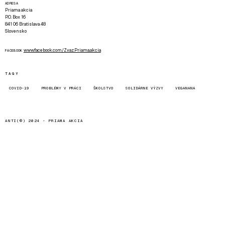
ADRESA
Priama akcia
P.O. Box 16
841 06 Bratislava 48
Slovensko
www.facebook.com/Zvaz.Priama.akcia
FACEBOOK
TAGY
COVID-19
PROBLÉMY V PRÁCI
ŠKOLSTVO
SOLIDÁRNE VÝZVY
VEGANANA
ANTI(©) 2024 -
PRIAMA AKCIA