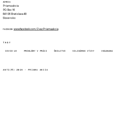
ADRESA
Priama akcia
P.O. Box 16
841 06 Bratislava 48
Slovensko
www.facebook.com/Zvaz.Priama.akcia
FACEBOOK
TAGY
COVID-19
PROBLÉMY V PRÁCI
ŠKOLSTVO
SOLIDÁRNE VÝZVY
VEGANANA
ANTI(©) 2024 -
PRIAMA AKCIA