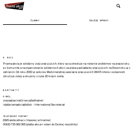
ČLÁNKY
ĎALŠIE SPRÁVY
O NÁS
Priama akcia je solidárny zväz pracujúcich, ktorý sa sústreďuje na riešenie problémov na pracovisku
a v komunite, a na organizovanie solidárnych akcií za práva a požiadavky pracujúcich na Slovensku aj v
zahraničí. Od roku 2000 je sekciou Medzinárodnej asociácie pracujúcich (MAP), ktorá v súčasnosti
združuje zväzy a skupiny z vyše 20 krajín sveta.
KONTAKTY
E-MAIL
zvazpa(zavináč)riseup(bodka)net
is(at)priamaakcia(dot)sk - International Secretariat
TELEFONICKÝ KONTAKT
(SMS alebo odkaz v hlasovej schránke):
00420 735 082 065 (platby ako pri volaní do Českej republiky)