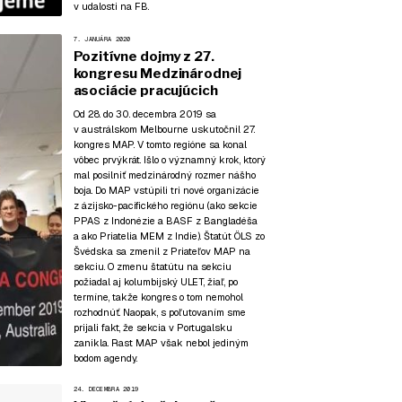
v udalosti na FB
.
7. JANUÁRA 2020
Pozitívne dojmy z 27.
kongresu Medzinárodnej
asociácie pracujúcich
Od 28. do 30. decembra 2019 sa
v austrálskom Melbourne uskutočnil 27.
kongres MAP. V tomto regióne sa konal
vôbec prvýkrát. Išlo o významný krok, ktorý
mal posilniť medzinárodný rozmer nášho
boja. Do MAP vstúpili tri nové organizácie
z ázijsko-pacifického regiónu (ako sekcie
PPAS z Indonézie a BASF z Bangladéša
a ako Priatelia MEM z Indie). Štatút ÖLS zo
Švédska sa zmenil z Priateľov MAP na
sekciu. O zmenu štatútu na sekciu
požiadal aj kolumbijský ULET, žiaľ, po
termíne, takže kongres o tom nemohol
rozhodnúť. Naopak, s poľutovaním sme
prijali fakt, že sekcia v Portugalsku
zanikla. Rast MAP však nebol jediným
bodom agendy.
24. DECEMBRA 2019