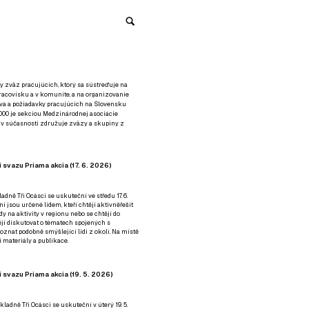
y zväz pracujúcich, ktorý sa sústreďuje na
racovisku a v komunite, a na organizovanie
áva a požiadavky pracujúcich na Slovensku
2000 je sekciou Medzinárodnej asociácie
á v súčasnosti združuje zväzy a skupiny z
 svazu Priama akcia (17. 6. 2026)
adně Tři Ocásci se uskuteční ve středu 17. 6.
ní jsou určené lidem, kteří chtějí aktivněřešit
y na aktivity v regionu nebo se chtějí do
tějí diskutovat o tématech spojených s
nat podobně smýšlející lidi z okolí. Na místě
 materiály a publikace.
 svazu Priama akcia (19. 5. 2026)
ladně Tři Ocásci se uskuteční v úterý 19. 5.