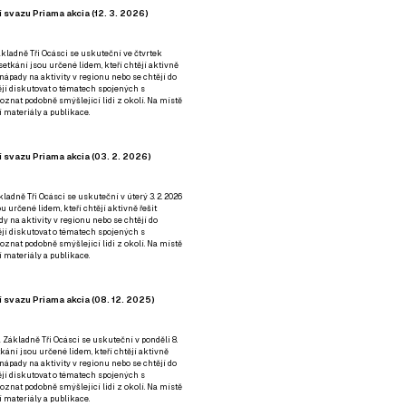
 svazu Priama akcia (12. 3. 2026)
kladně Tři Ocásci se uskuteční ve čtvrtek
é setkání jsou určené lidem, kteří chtějí aktivně
 nápady na aktivity v regionu nebo se chtějí do
tějí diskutovat o tématech spojených s
nat podobně smýšlející lidi z okolí. Na místě
 materiály a publikace.
 svazu Priama akcia (03. 2. 2026)
ladně Tři Ocásci se uskuteční v úterý 3. 2. 2026
ou určené lidem, kteří chtějí aktivně řešit
y na aktivity v regionu nebo se chtějí do
tějí diskutovat o tématech spojených s
nat podobně smýšlející lidi z okolí. Na místě
 materiály a publikace.
 svazu Priama akcia (08. 12. 2025)
 Základně Tři Ocásci se uskuteční v ponděli 8.
etkání jsou určené lidem, kteří chtějí aktivně
 nápady na aktivity v regionu nebo se chtějí do
tějí diskutovat o tématech spojených s
nat podobně smýšlející lidi z okolí. Na místě
 materiály a publikace.