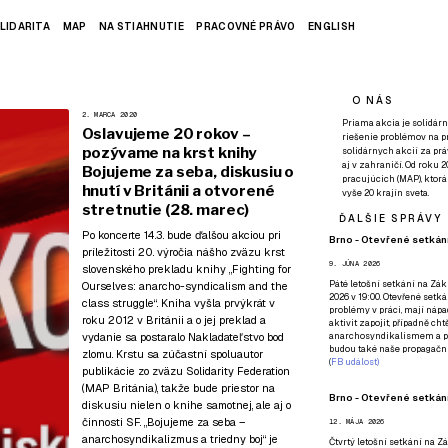
LIDARITA
MAP
NA STIAHNUTIE
PRACOVNÉ PRÁVO
ENGLISH
O NÁS
2. MARCA 2020
Priama akcia je solidárn
Oslavujeme 20 rokov –
riešenie problémov na p
pozývame na krst knihy
solidárnych akcií za pr
aj v zahraničí. Od roku 
Bojujeme za seba, diskusiu o
pracujúcich (MAP), ktor
hnutí v Británii a otvorené
vyše 20 krajín sveta.
stretnutie (28. marec)
ĎALŠIE SPRÁVY
Po koncerte 14.3.
bude ďalšou akciou pri
Brno - Otevřené setkání
príležitosti 20. výročia nášho zväzu krst
9. JÚNA 2026
slovenského prekladu knihy „Fighting for
Páté
letošní setkání na Zákl
Ourselves: anarcho-syndicalism and the
2026 v 19:00. Otevřené setká
class struggle“. Kniha vyšla prvýkrát v
problémy v práci, mají nápad
roku 2012 v Británii a o jej preklad a
aktivit zapojit, případně ch
vydanie sa postaralo
Nakladateľstvo bod
anarchosyndikalismem a poz
budou také naše propagační
zlomu
. Krstu sa zúčastní spoluautor
(
FB událost
)
publikácie zo zväzu Solidarity Federation
(MAP Británia), takže bude priestor na
Brno - Otevřené setkání
diskusiu nielen o knihe samotnej, ale aj o
činnosti SF. „Bojujeme za seba –
12. MÁJA 2026
anarchosyndikalizmus a triedny boj“ je
Čtvrtý
letošní setkání na Zák