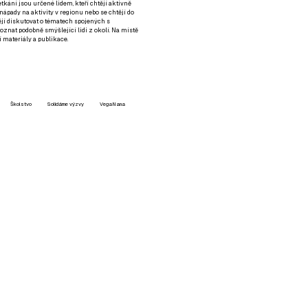
setkání jsou určené lidem, kteří chtějí aktivně
 nápady na aktivity v regionu nebo se chtějí do
tějí diskutovat o tématech spojených s
nat podobně smýšlející lidi z okolí. Na místě
 materiály a publikace.
Školstvo
Solidárne výzvy
VegaNana