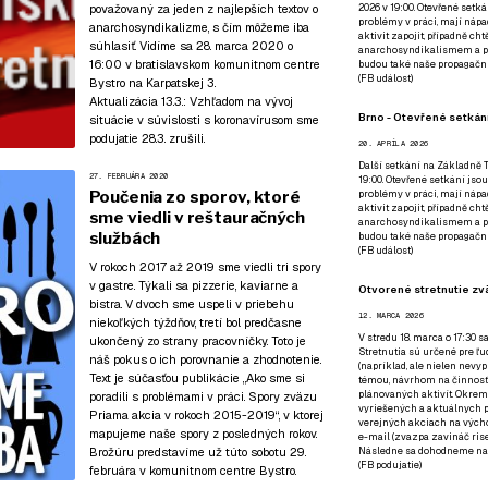
považovaný za jeden z najlepších textov o
2026 v 19:00. Otevřené setká
problémy v práci, mají nápad
anarchosyndikalizme, s čím môžeme iba
aktivit zapojit, případně ch
súhlasiť. Vidíme sa 28. marca 2020 o
anarchosyndikalismem a poz
16:00
v bratislavskom komunitnom centre
budou také naše propagační
(
FB událost
)
Bystro
na Karpatskej 3.
Aktualizácia 13.3.:
Vzhľadom na vývoj
Brno - Otevřené setkání
situácie v súvislosti s koronavírusom sme
podujatie 28.3. zrušili.
20. APRÍLA 2026
Další setkání na Základně Tř
27. FEBRUÁRA 2020
19:00. Otevřené setkání jsou
Poučenia zo sporov, ktoré
problémy v práci, mají nápad
aktivit zapojit, případně ch
sme viedli v reštauračných
anarchosyndikalismem a poz
službách
budou také naše propagační
(
FB událost
)
V rokoch 2017 až 2019 sme viedli tri spory
v gastre. Týkali sa pizzerie, kaviarne a
Otvorené stretnutie zvä
bistra. V dvoch sme uspeli v priebehu
12. MARCA 2026
niekoľkých týždňov, tretí bol predčasne
V stredu 18. marca o 17:30 s
ukončený zo strany pracovníčky. Toto je
Stretnutia sú určené pre ľud
náš pokus o ich porovnanie a zhodnotenie.
(napríklad, ale nielen nevy
Text je súčasťou publikácie
„Ako sme si
témou, návrhom na činnosť 
plánovaných aktivít. Okrem
poradili s problémami v práci. Spory zväzu
vyriešených a aktuálnych p
Priama akcia v rokoch 2015-2019“
, v ktorej
verejných akciach na výcho
mapujeme naše spory z posledných rokov.
e-mail (zvazpa zavináč rise
Brožúru predstavíme už
túto sobotu 29.
Následne sa dohodneme na p
(
FB podujatie
)
februára v komunitnom centre Bystro
.