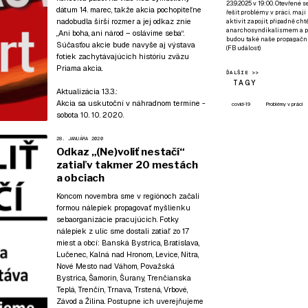
23.9.2025 v 19:00. Otevřené 
dátum 14. marec, takže akcia pochopiteľne
řešit problémy v práci, mají
nadobudla širší rozmer a jej odkaz znie
aktivit zapojit, případně ch
anarchosyndikalismem a poz
„Ani boha, ani národ – oslávime seba“.
budou také naše propagační
Súčasťou akcie bude navyše aj výstava
(
FB událost
)
fotiek zachytávajúcich históriu zväzu
Priama akcia.
ĎALŠIE >>
TAGY
Aktualizácia 13.3.:
Akcia sa uskutoční v náhradnom termíne -
covid-19
Problémy v práci
sobota 10. 10. 2020.
28. JANUÁRA 2020
Odkaz „(Ne)voliť nestačí“
zatiaľ v takmer 20 mestách
a obciach
Koncom novembra sme v regiónoch začali
formou nálepiek propagovať myšlienku
sebaorganizácie pracujúcich. Fotky
nálepiek z ulíc sme dostali zatiaľ zo 17
miest a obcí: Banská Bystrica, Bratislava,
Lučenec, Kalná nad Hronom, Levice, Nitra,
Nové Mesto nad Váhom, Považská
Bystrica, Šamorín, Šurany, Trenčianska
Teplá, Trenčín, Trnava, Trstená, Vrbové,
Závod a Žilina. Postupne ich uverejňujeme