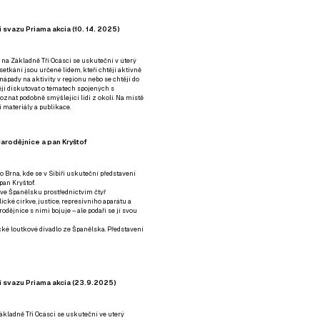
 svazu Priama akcia (10. 14. 2025)
 na Základně Tři Ocásci se uskuteční v úterý
é setkání jsou určené lidem, kteří chtějí aktivně
 nápady na aktivity v regionu nebo se chtějí do
tějí diskutovat o tématech spojených s
nat podobně smýšlející lidi z okolí. Na místě
 materiály a publikace.
arodějnice a pan Kryštof
o Brna, kde se v Sibiři uskuteční představení
pan Kryštof.
 ve Španělsku prostřednictvím čtyř
ické církve, justice, represivního aparátu a
odějnice s nimi bojuje – ale podaří se jí svou
tické loutkové divadlo ze Španělska. Představení
í svazu Priama akcia (23.9.2025)
ákladně Tři Ocásci se uskuteční ve uterý