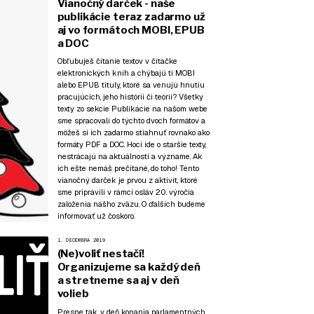
Vianočný darček - naše
publikácie teraz zadarmo už
aj vo formátoch MOBI, EPUB
a DOC
Obľubuješ čítanie textov v čítačke
elektronických kníh a chýbajú ti MOBI
alebo EPUB tituly, ktoré sa venujú hnutiu
pracujúcich, jeho histórii či teórii? Všetky
texty zo sekcie
Publikácie
na našom webe
sme spracovali do týchto dvoch formátov a
môžeš si ich zadarmo stiahnuť rovnako ako
formáty PDF a DOC. Hoci ide o staršie texty,
nestrácajú na aktuálnosti a význame. Ak
ich ešte nemáš prečítané, do toho! Tento
vianočný darček je prvou z aktivít, ktoré
sme pripravili v rámci osláv 20. výročia
založenia nášho zväzu. O ďalších budeme
informovať už čoskoro.
1. DECEMBRA 2019
(Ne)voliť nestačí!
Organizujeme sa každý deň
a stretneme sa aj v deň
volieb
Presne tak, v deň konania parlamentných