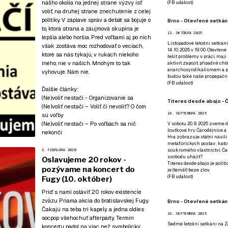
nášho okolia na jednej strane výzvy ísť
(
FB událost
)
voliť, na druhej strane znechutenie z celej
politiky. V záplave správ a debát sa bojuje o
Brno - Otevřené setkání
to, ktorá strana a záujmová skupina je
13. OKTÓBRA 2025
lepšia alebo horšia. Pred voľbami aj po nich
Listopadové letošní setkání
však zostáva moc rozhodovať o veciach,
14. 10. 2025 v 19:00. Otevřen
ktoré sa nás týkajú, v rukách niekoho
řešit problémy v práci, mají
iného, nie v našich. Mnohým to tak
aktivit zapojit, případně ch
anarchosyndikalismem a poz
vyhovuje. Nám nie.
budou také naše propagační
(
FB událost
)
Ďalšie články:
(Ne)voliť nestačí - Organizovanie sa
Títeres desde abajo - Č
(Ne)voliť nestačí – Voliť či nevoliť? O čom
19. SEPTEMBRA 2025
sú voľby
(Ne)voliť nestačí – Po voľbách sa nič
V sobotu 20. 9. 2025 zveme d
loutkové hry Čarodějnice a 
nekončí
Hra zobrazuje státní násilí
metaforických postav: katol
soukromého vlastnictví. Čar
2. FEBRUÁRA 2020
svobodu uhájit?
Oslavujeme 20 rokov -
Títeres desde abajo je poli
pozývame na koncert do
je (téměř) beze zlov.
(
FB událost
)
Fugy (10. október)
Príď s nami osláviť 20 rokov existencie
zväzu Priama akcia do bratislavskej Fugy.
Brno - Otevřené setkán
Čakajú na teba tri kapely a jedna oldies
19. SEPTEMBRA 2025
socpop všehochuť afterpárty. Termín
Sedmé letošní setkání na Z
koncertu padol na viac než symbolický