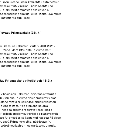
ní jsou určené lidem, kteří chtějí aktivněřešit
y na aktivity v regionu nebo se chtějí do
tějí diskutovat o tématech spojených s
nat podobně smýšlející lidi z okolí. Na místě
 materiály a publikace.
 svazu Priama akcia (28. 4.)
i Ocásci se uskuteční v úterý 28.04. 2026 v
 určené lidem, kteří chtějí aktivně řešit
y na aktivity v regionu nebo se chtějí do
tějí diskutovat o tématech spojených s
nat podobně smýšlející lidi z okolí. Na místě
 materiály a publikace.
zu Priama akcia v Košiciach (18.3.)
a v Košiciach uskutoční otvorené stretnutie.
í, ktorí chcú aktívne riešiť problémy v práci
platené mzdy), prispieť do diskusie vlastnou
alebo sa zapojiť do prebiehajúcich a
 iného sa budeme rozprávať napríklad o
rípadoch problémov v práci, a o plánovaných
de. Ak chceš prísť, kontaktuj nás cez
FB
alebo
up.net). Prípadne
vyplň aj náš dotazník
.
odrobnostiach o mieste a čase stretnutia.