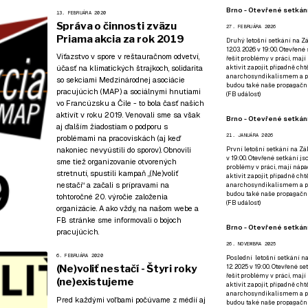
Brno - Otevřené setkání
13. FEBRUÁRA 2020
Správa o činnosti zväzu
27. FEBRUÁRA 2026
Priama akcia za rok 2019
Druhý letošní setkání na Zá
12.03. 2026 v 19:00. Otevřen
Víťazstvo v spore v reštauračnom odvetví,
řešit problémy v práci, mají
účasť na klimatických štrajkoch, solidarita
aktivit zapojit, případně ch
anarchosyndikalismem a poz
so sekciami Medzinárodnej asociácie
budou také naše propagační
pracujúcich (MAP) a sociálnymi hnutiami
(
FB událost
)
vo Francúzsku a Čile - to bola časť našich
aktivít v roku 2019. Venovali sme sa však
Brno - Otevřené setkání
aj ďalším žiadostiam o podporu s
21. JANUÁRA 2026
problémami na pracoviskách (aj keď
nakoniec nevyústili do sporov). Obnovili
První letošní setkání na Zák
v 19:00. Otevřené setkání js
sme tiež organizovanie otvorených
problémy v práci, mají nápad
stretnutí, spustili kampaň „(Ne)voliť
aktivit zapojit, případně ch
nestačí“ a začali s prípravami na
anarchosyndikalismem a poz
budou také naše propagační
tohtoročné 20. výročie založenia
(
FB událost
)
organizácie. A ako vždy, na našom webe a
FB stránke sme informovali o bojoch
Brno - Otevřené setkání
pracujúcich.
26. NOVEMBRA 2025
6. FEBRUÁRA 2020
Poslední letošní setkání na
(Ne)voliť nestačí - Štyri roky
12. 2025 v 19:00. Otevřené s
řešit problémy v práci, mají
(ne)existujeme
aktivit zapojit, případně ch
anarchosyndikalismem a poz
Pred každými voľbami počúvame z médií aj
budou také naše propagační