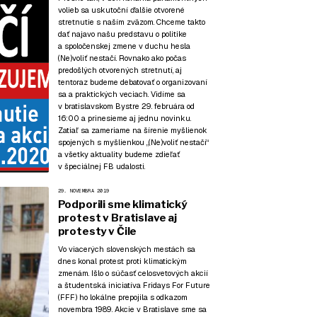
volieb sa uskutoční ďalšie otvorené
stretnutie s naším zväzom. Chceme takto
dať najavo našu predstavu o politike
a spoločenskej zmene v duchu hesla
(Ne)voliť nestačí. Rovnako ako počas
predošlých otvorených stretnutí, aj
tentoraz budeme debatovať o organizovaní
sa a praktických veciach. Vidíme sa
v bratislavskom Bystre 29. februára od
16:00 a prinesieme aj jednu novinku.
Zatiaľ sa zameriame na šírenie myšlienok
spojených s myšlienkou „(Ne)voliť nestačí“
a všetky aktuality budeme zdieľať
v špeciálnej FB udalosti.
29. NOVEMBRA 2019
Podporili sme klimatický
protest v Bratislave aj
protesty v Čile
Vo viacerých slovenských mestách sa
dnes konal protest proti klimatickým
zmenám. Išlo o súčasť celosvetových akcií
a študentská iniciatíva Fridays For Future
(FFF) ho lokálne prepojila s odkazom
novembra 1989. Akcie v Bratislave sme sa