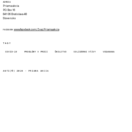
ADRESA
Priama akcia
P.O. Box 16
841 06 Bratislava 48
Slovensko
www.facebook.com/Zvaz.Priama.akcia
FACEBOOK
TAGY
COVID-19
PROBLÉMY V PRÁCI
ŠKOLSTVO
SOLIDÁRNE VÝZVY
VEGANANA
ANTI(©) 2024 -
PRIAMA AKCIA