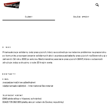
ČLÁNKY
ĎALŠIE SPRÁVY
O NÁS
Priama akcia je solidárny zväz pracujúcich, ktorý sa sústreďuje na riešenie problémov na pracovisku
a v komunite, a na organizovanie solidárnych akcií za práva a požiadavky pracujúcich na Slovensku aj v
zahraničí. Od roku 2000 je sekciou Medzinárodnej asociácie pracujúcich (MAP), ktorá v súčasnosti
združuje zväzy a skupiny z vyše 20 krajín sveta.
KONTAKTY
E-MAIL
zvazpa(zavináč)riseup(bodka)net
is(at)priamaakcia(dot)sk - International Secretariat
TELEFONICKÝ KONTAKT
(SMS alebo odkaz v hlasovej schránke):
00420 735 082 065 (platby ako pri volaní do Českej republiky)