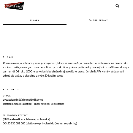
ČLÁNKY
ĎALŠIE SPRÁVY
O NÁS
Priama akcia je solidárny zväz pracujúcich, ktorý sa sústreďuje na riešenie problémov na pracovisku
a v komunite, a na organizovanie solidárnych akcií za práva a požiadavky pracujúcich na Slovensku aj v
zahraničí. Od roku 2000 je sekciou Medzinárodnej asociácie pracujúcich (MAP), ktorá v súčasnosti
združuje zväzy a skupiny z vyše 20 krajín sveta.
KONTAKTY
E-MAIL
zvazpa(zavináč)riseup(bodka)net
is(at)priamaakcia(dot)sk - International Secretariat
TELEFONICKÝ KONTAKT
(SMS alebo odkaz v hlasovej schránke):
00420 735 082 065 (platby ako pri volaní do Českej republiky)