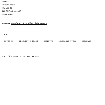
ADRESA
Priama akcia
P.O. Box 16
841 06 Bratislava 48
Slovensko
www.facebook.com/Zvaz.Priama.akcia
FACEBOOK
TAGY
COVID-19
PROBLÉMY V PRÁCI
ŠKOLSTVO
SOLIDÁRNE VÝZVY
VEGANANA
ANTI(©) 2024 -
PRIAMA AKCIA