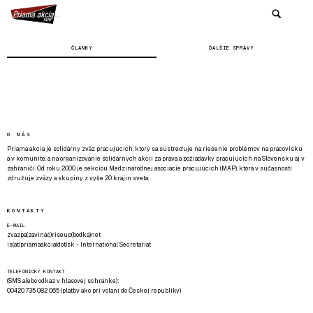
ČLÁNKY
ĎALŠIE SPRÁVY
O NÁS
Priama akcia je solidárny zväz pracujúcich, ktorý sa sústreďuje na riešenie problémov na pracovisku
a v komunite, a na organizovanie solidárnych akcií za práva a požiadavky pracujúcich na Slovensku aj v
zahraničí. Od roku 2000 je sekciou Medzinárodnej asociácie pracujúcich (MAP), ktorá v súčasnosti
združuje zväzy a skupiny z vyše 20 krajín sveta.
KONTAKTY
E-MAIL
zvazpa(zavináč)riseup(bodka)net
is(at)priamaakcia(dot)sk - International Secretariat
TELEFONICKÝ KONTAKT
(SMS alebo odkaz v hlasovej schránke):
00420 735 082 065 (platby ako pri volaní do Českej republiky)