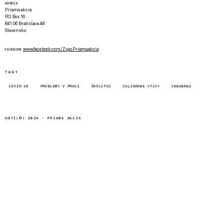
ADRESA
Priama akcia
P.O. Box 16
841 06 Bratislava 48
Slovensko
www.facebook.com/Zvaz.Priama.akcia
FACEBOOK
TAGY
COVID-19
PROBLÉMY V PRÁCI
ŠKOLSTVO
SOLIDÁRNE VÝZVY
VEGANANA
ANTI(©) 2024 -
PRIAMA AKCIA