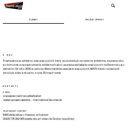
ČLÁNKY
ĎALŠIE SPRÁVY
O NÁS
Priama akcia je solidárny zväz pracujúcich, ktorý sa sústreďuje na riešenie problémov na pracovisku
a v komunite, a na organizovanie solidárnych akcií za práva a požiadavky pracujúcich na Slovensku aj v
zahraničí. Od roku 2000 je sekciou Medzinárodnej asociácie pracujúcich (MAP), ktorá v súčasnosti
združuje zväzy a skupiny z vyše 20 krajín sveta.
KONTAKTY
E-MAIL
zvazpa(zavináč)riseup(bodka)net
is(at)priamaakcia(dot)sk - International Secretariat
TELEFONICKÝ KONTAKT
(SMS alebo odkaz v hlasovej schránke):
00420 735 082 065 (platby ako pri volaní do Českej republiky)