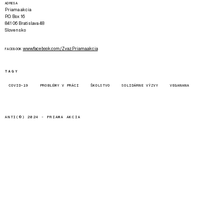
ADRESA
Priama akcia
P.O. Box 16
841 06 Bratislava 48
Slovensko
www.facebook.com/Zvaz.Priama.akcia
FACEBOOK
TAGY
COVID-19
PROBLÉMY V PRÁCI
ŠKOLSTVO
SOLIDÁRNE VÝZVY
VEGANANA
ANTI(©) 2024 -
PRIAMA AKCIA