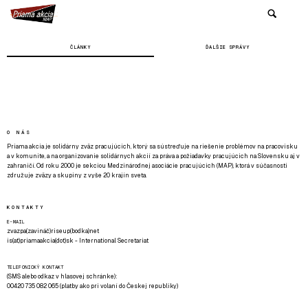
ČLÁNKY
ĎALŠIE SPRÁVY
O NÁS
Priama akcia je solidárny zväz pracujúcich, ktorý sa sústreďuje na riešenie problémov na pracovisku
a v komunite, a na organizovanie solidárnych akcií za práva a požiadavky pracujúcich na Slovensku aj v
zahraničí. Od roku 2000 je sekciou Medzinárodnej asociácie pracujúcich (MAP), ktorá v súčasnosti
združuje zväzy a skupiny z vyše 20 krajín sveta.
KONTAKTY
E-MAIL
zvazpa(zavináč)riseup(bodka)net
is(at)priamaakcia(dot)sk - International Secretariat
TELEFONICKÝ KONTAKT
(SMS alebo odkaz v hlasovej schránke):
00420 735 082 065 (platby ako pri volaní do Českej republiky)