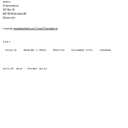
ADRESA
Priama akcia
P.O. Box 16
841 06 Bratislava 48
Slovensko
www.facebook.com/Zvaz.Priama.akcia
FACEBOOK
TAGY
COVID-19
PROBLÉMY V PRÁCI
ŠKOLSTVO
SOLIDÁRNE VÝZVY
VEGANANA
ANTI(©) 2024 -
PRIAMA AKCIA