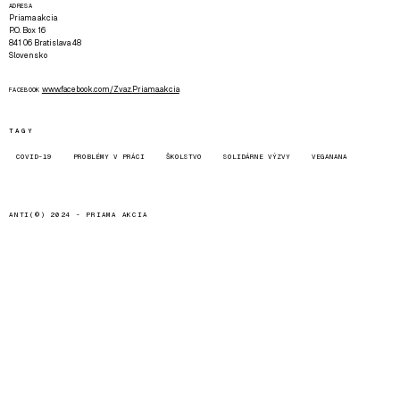
ADRESA
Priama akcia
P.O. Box 16
841 06 Bratislava 48
Slovensko
www.facebook.com/Zvaz.Priama.akcia
FACEBOOK
TAGY
COVID-19
PROBLÉMY V PRÁCI
ŠKOLSTVO
SOLIDÁRNE VÝZVY
VEGANANA
ANTI(©) 2024 -
PRIAMA AKCIA