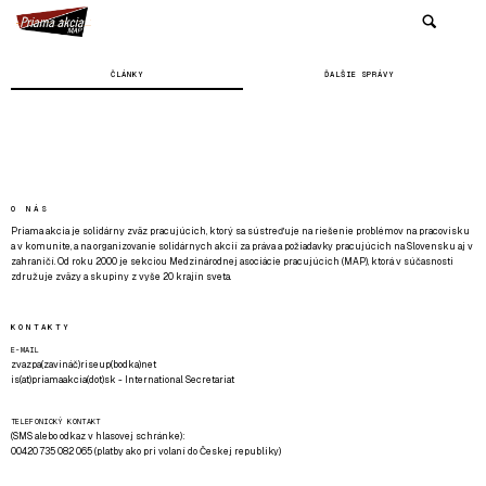
ČLÁNKY
ĎALŠIE SPRÁVY
O NÁS
Priama akcia je solidárny zväz pracujúcich, ktorý sa sústreďuje na riešenie problémov na pracovisku
a v komunite, a na organizovanie solidárnych akcií za práva a požiadavky pracujúcich na Slovensku aj v
zahraničí. Od roku 2000 je sekciou Medzinárodnej asociácie pracujúcich (MAP), ktorá v súčasnosti
združuje zväzy a skupiny z vyše 20 krajín sveta.
KONTAKTY
E-MAIL
zvazpa(zavináč)riseup(bodka)net
is(at)priamaakcia(dot)sk - International Secretariat
TELEFONICKÝ KONTAKT
(SMS alebo odkaz v hlasovej schránke):
00420 735 082 065 (platby ako pri volaní do Českej republiky)