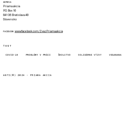
ADRESA
Priama akcia
P.O. Box 16
841 06 Bratislava 48
Slovensko
www.facebook.com/Zvaz.Priama.akcia
FACEBOOK
TAGY
COVID-19
PROBLÉMY V PRÁCI
ŠKOLSTVO
SOLIDÁRNE VÝZVY
VEGANANA
ANTI(©) 2024 -
PRIAMA AKCIA