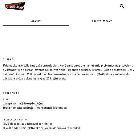
ČLÁNKY
ĎALŠIE SPRÁVY
O NÁS
Priama akcia je solidárny zväz pracujúcich, ktorý sa sústreďuje na riešenie problémov na pracovisku
a v komunite, a na organizovanie solidárnych akcií za práva a požiadavky pracujúcich na Slovensku aj v
zahraničí. Od roku 2000 je sekciou Medzinárodnej asociácie pracujúcich (MAP), ktorá v súčasnosti
združuje zväzy a skupiny z vyše 20 krajín sveta.
KONTAKTY
E-MAIL
zvazpa(zavináč)riseup(bodka)net
is(at)priamaakcia(dot)sk - International Secretariat
TELEFONICKÝ KONTAKT
(SMS alebo odkaz v hlasovej schránke):
00420 735 082 065 (platby ako pri volaní do Českej republiky)