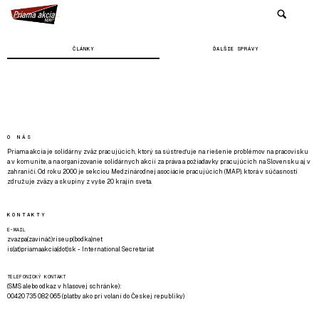
ČLÁNKY
ĎALŠIE SPRÁVY
O NÁS
Priama akcia je solidárny zväz pracujúcich, ktorý sa sústreďuje na riešenie problémov na pracovisku
a v komunite, a na organizovanie solidárnych akcií za práva a požiadavky pracujúcich na Slovensku aj v
zahraničí. Od roku 2000 je sekciou Medzinárodnej asociácie pracujúcich (MAP), ktorá v súčasnosti
združuje zväzy a skupiny z vyše 20 krajín sveta.
KONTAKTY
E-MAIL
zvazpa(zavináč)riseup(bodka)net
is(at)priamaakcia(dot)sk - International Secretariat
TELEFONICKÝ KONTAKT
(SMS alebo odkaz v hlasovej schránke):
00420 735 082 065 (platby ako pri volaní do Českej republiky)