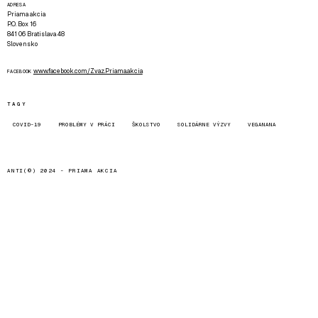
ADRESA
Priama akcia
P.O. Box 16
841 06 Bratislava 48
Slovensko
www.facebook.com/Zvaz.Priama.akcia
FACEBOOK
TAGY
COVID-19
PROBLÉMY V PRÁCI
ŠKOLSTVO
SOLIDÁRNE VÝZVY
VEGANANA
ANTI(©) 2024 -
PRIAMA AKCIA