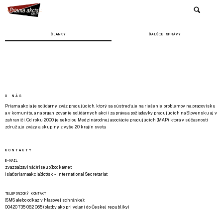
ČLÁNKY
ĎALŠIE SPRÁVY
O NÁS
Priama akcia je solidárny zväz pracujúcich, ktorý sa sústreďuje na riešenie problémov na pracovisku
a v komunite, a na organizovanie solidárnych akcií za práva a požiadavky pracujúcich na Slovensku aj v
zahraničí. Od roku 2000 je sekciou Medzinárodnej asociácie pracujúcich (MAP), ktorá v súčasnosti
združuje zväzy a skupiny z vyše 20 krajín sveta.
KONTAKTY
E-MAIL
zvazpa(zavináč)riseup(bodka)net
is(at)priamaakcia(dot)sk - International Secretariat
TELEFONICKÝ KONTAKT
(SMS alebo odkaz v hlasovej schránke):
00420 735 082 065 (platby ako pri volaní do Českej republiky)