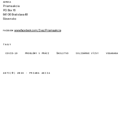
ADRESA
Priama akcia
P.O. Box 16
841 06 Bratislava 48
Slovensko
www.facebook.com/Zvaz.Priama.akcia
FACEBOOK
TAGY
COVID-19
PROBLÉMY V PRÁCI
ŠKOLSTVO
SOLIDÁRNE VÝZVY
VEGANANA
ANTI(©) 2024 -
PRIAMA AKCIA