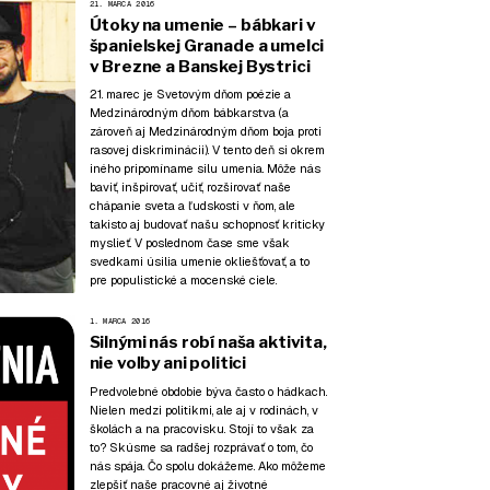
21. MARCA 2016
Útoky na umenie – bábkari v
španielskej Granade a umelci
v Brezne a Banskej Bystrici
21. marec je Svetovým dňom poézie a
Medzinárodným dňom bábkarstva (a
zároveň aj Medzinárodným dňom boja proti
rasovej diskriminácii). V tento deň si okrem
iného pripomíname silu umenia. Môže nás
baviť, inšpirovať, učiť, rozširovať naše
chápanie sveta a ľudskosti v ňom, ale
takisto aj budovať našu schopnosť kriticky
myslieť. V poslednom čase sme však
svedkami úsilia umenie okliešťovať, a to
pre populistické a mocenské ciele.
1. MARCA 2016
Silnými nás robí naša aktivita,
nie voľby ani politici
Predvolebné obdobie býva často o hádkach.
Nielen medzi politikmi, ale aj v rodinách, v
školách a na pracovisku. Stojí to však za
to? Skúsme sa radšej rozprávať o tom, čo
nás spája. Čo spolu dokážeme. Ako môžeme
zlepšiť naše pracovné aj životné