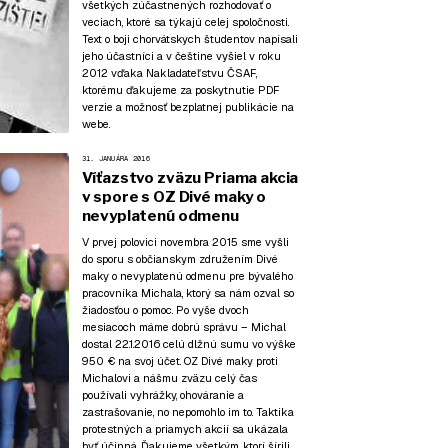
všetkých zúčastnených rozhodovať o
veciach, ktoré sa týkajú celej spoločnosti.
Text o boji chorvátskych študentov napísali
jeho účastníci a v češtine vyšiel v roku
2012 vďaka Nakladateľstvu ČSAF,
ktorému
ďakujeme za poskytnutie PDF
verzie
a možnosť bezplatnej publikácie na
webe.
31. JANUÁRA 2016
Víťazstvo zväzu Priama akcia
v spore s OZ Divé maky o
nevyplatenú odmenu
V prvej polovici novembra 2015 sme vyšli
do sporu s občianskym združením Divé
maky o nevyplatenú odmenu pre bývalého
pracovníka Michala, ktorý sa nám ozval so
žiadosťou o pomoc. Po vyše dvoch
mesiacoch máme dobrú správu – Michal
dostal 22.1.2016 celú dlžnú sumu vo výške
950 € na svoj účet. OZ Divé maky proti
Michalovi a nášmu zväzu celý čas
používali vyhrážky, ohováranie a
zastrašovanie, no nepomohlo im to. Taktika
protestných a priamych akcií sa ukázala
byť účinná. Ďakujeme všetkým, ktorí šírili