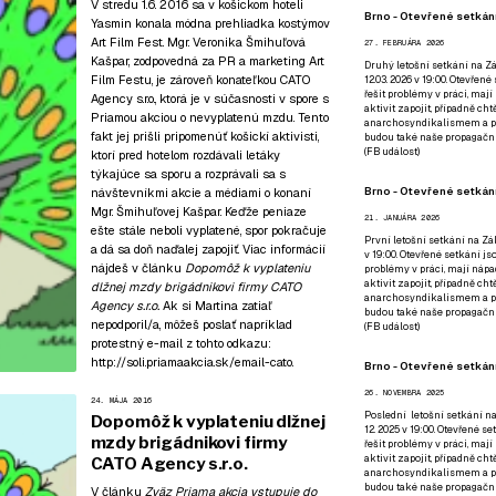
V stredu 1.6. 2016 sa v košickom hoteli
Brno - Otevřené setkání
Yasmin konala módna prehliadka kostýmov
Art Film Fest. Mgr. Veronika Šmihuľová
27. FEBRUÁRA 2026
Kašpar, zodpovedná za PR a marketing Art
Druhý letošní setkání na Zá
Film Festu, je zároveň konateľkou CATO
12.03. 2026 v 19:00. Otevřen
řešit problémy v práci, mají
Agency s.r.o., ktorá je v súčasnosti v spore s
aktivit zapojit, případně ch
Priamou akciou o nevyplatenú mzdu. Tento
anarchosyndikalismem a poz
fakt jej prišli pripomenúť košickí aktivisti,
budou také naše propagační
(
FB událost
)
ktorí pred hotelom rozdávali letáky
týkajúce sa sporu a rozprávali sa s
Brno - Otevřené setkání
návštevníkmi akcie a médiami o konaní
Mgr. Šmihuľovej Kašpar. Keďže peniaze
21. JANUÁRA 2026
ešte stále neboli vyplatené, spor pokračuje
První letošní setkání na Zák
a dá sa doň naďalej zapojiť. Viac informácií
v 19:00. Otevřené setkání js
nájdeš v článku
Dopomôž k vyplateniu
problémy v práci, mají nápad
aktivit zapojit, případně ch
dlžnej mzdy brigádnikovi firmy CATO
anarchosyndikalismem a poz
Agency s.r.o.
Ak si Martina zatiaľ
budou také naše propagační
nepodporil/a, môžeš poslať napríklad
(
FB událost
)
protestný e-mail z tohto odkazu:
http://soli.priamaakcia.sk/email-cato
.
Brno - Otevřené setkání
26. NOVEMBRA 2025
24. MÁJA 2016
Poslední letošní setkání na
Dopomôž k vyplateniu dlžnej
12. 2025 v 19:00. Otevřené s
mzdy brigádnikovi firmy
řešit problémy v práci, mají
aktivit zapojit, případně ch
CATO Agency s.r.o.
anarchosyndikalismem a poz
budou také naše propagační
V článku
Zväz Priama akcia vstupuje do