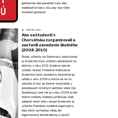
podmienky. Ako pomáhať iným. Ako
nadobudnúť takú silu, aby nás nikto
nemohol ignorovať.
29. FEBRUÁRA 2016
Ako sa študenti v
Chorvátsku zorganizovali a
zastavili zavedenie školného
(2008-2010)
Štrajk učiteľov na Slovensku zaktivizoval
aj študentov. Kým učitelia nadväzovali na
aktivity z roku 2012, študenti takúto
výhodu nemali. Posledná mobilizácia
študentov (proti zavedeniu školného) sa
udiala v roku 2004 a trocha sa na ňu
zabudlo. A hoci sa školné nezaviedlo, v
predstavách mnohých politikov stále žije.
Nasledujúci text nie je o roku 2004 (o tom
možno niekedy inokedy), približuje však
udalosti, ktoré môžu zaujať študentov aj
učiteľov. Podrobne rozoberá organizáciu
boja, ktorý vychádzal zdola, bol
organizovaný demokraticky a naučil