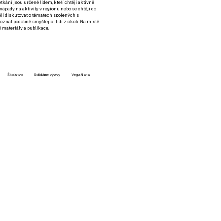
setkání jsou určené lidem, kteří chtějí aktivně
 nápady na aktivity v regionu nebo se chtějí do
tějí diskutovat o tématech spojených s
nat podobně smýšlející lidi z okolí. Na místě
 materiály a publikace.
Školstvo
Solidárne výzvy
VegaNana