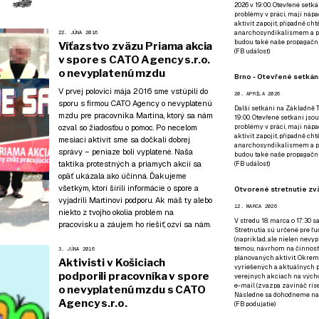
2026 v 19:00. Otevřené setká
problémy v práci, mají nápad
aktivit zapojit, případně ch
anarchosyndikalismem a poz
22. JÚNA 2016
budou také naše propagační
Víťazstvo zväzu Priama akcia
(
FB událost
)
v spore s CATO Agency s.r.o.
o nevyplatenú mzdu
Brno - Otevřené setkání
V prvej polovici mája 2016 sme vstúpili do
20. APRÍLA 2026
sporu s firmou CATO Agency o nevyplatenú
Další setkání na Základně Tř
mzdu pre pracovníka Martina, ktorý sa nám
19:00. Otevřené setkání jsou
problémy v práci, mají nápad
ozval so žiadosťou o pomoc. Po necelom
aktivit zapojit, případně ch
mesiaci aktivít sme sa dočkali dobrej
anarchosyndikalismem a poz
správy – peniaze boli vyplatené. Naša
budou také naše propagační
taktika protestných a priamych akcií sa
(
FB událost
)
opäť ukázala ako účinná. Ďakujeme
všetkým, ktorí šírili informácie o spore a
Otvorené stretnutie zvä
vyjadrili Martinovi podporu. Ak máš ty alebo
12. MARCA 2026
niekto z tvojho okolia problém na
V stredu 18. marca o 17:30 s
pracovisku a záujem ho riešiť,
ozvi sa nám
.
Stretnutia sú určené pre ľud
(napríklad, ale nielen nevy
témou, návrhom na činnosť 
3. JÚNA 2016
plánovaných aktivít. Okrem
Aktivisti v Košiciach
vyriešených a aktuálnych p
podporili pracovníka v spore
verejných akciach na výcho
e-mail (zvazpa zavináč rise
o nevyplatenú mzdu s CATO
Následne sa dohodneme na p
Agency s.r.o.
(
FB podujatie
)