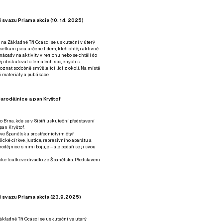
 svazu Priama akcia (10. 14. 2025)
 na Základně Tři Ocásci se uskuteční v úterý
é setkání jsou určené lidem, kteří chtějí aktivně
 nápady na aktivity v regionu nebo se chtějí do
tějí diskutovat o tématech spojených s
nat podobně smýšlející lidi z okolí. Na místě
 materiály a publikace.
arodějnice a pan Kryštof
o Brna, kde se v Sibiři uskuteční představení
pan Kryštof.
 ve Španělsku prostřednictvím čtyř
ické církve, justice, represivního aparátu a
odějnice s nimi bojuje – ale podaří se jí svou
tické loutkové divadlo ze Španělska. Představení
í svazu Priama akcia (23.9.2025)
ákladně Tři Ocásci se uskuteční ve uterý