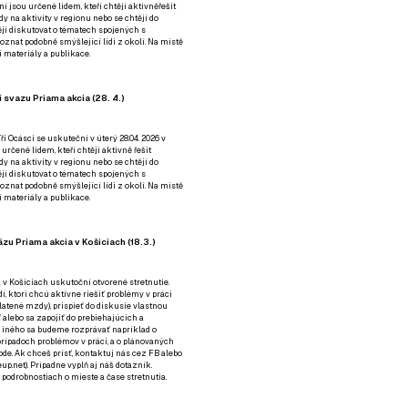
ní jsou určené lidem, kteří chtějí aktivněřešit
y na aktivity v regionu nebo se chtějí do
tějí diskutovat o tématech spojených s
nat podobně smýšlející lidi z okolí. Na místě
 materiály a publikace.
 svazu Priama akcia (28. 4.)
i Ocásci se uskuteční v úterý 28.04. 2026 v
 určené lidem, kteří chtějí aktivně řešit
y na aktivity v regionu nebo se chtějí do
tějí diskutovat o tématech spojených s
nat podobně smýšlející lidi z okolí. Na místě
 materiály a publikace.
zu Priama akcia v Košiciach (18.3.)
a v Košiciach uskutoční otvorené stretnutie.
í, ktorí chcú aktívne riešiť problémy v práci
platené mzdy), prispieť do diskusie vlastnou
alebo sa zapojiť do prebiehajúcich a
 iného sa budeme rozprávať napríklad o
rípadoch problémov v práci, a o plánovaných
de. Ak chceš prísť, kontaktuj nás cez
FB
alebo
up.net). Prípadne
vyplň aj náš dotazník
.
odrobnostiach o mieste a čase stretnutia.