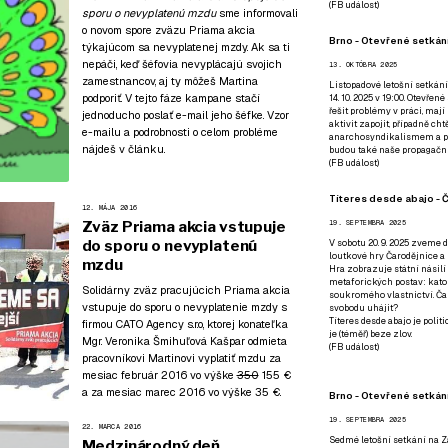
(
FB událost
)
sporu o nevyplatenú mzdu
sme informovali
o novom spore zväzu Priama akcia
Brno - Otevřené setkání
týkajúcom sa nevyplatenej mzdy. Ak sa ti
nepáči, keď šéfovia nevyplácajú svojich
13. OKTÓBRA 2025
zamestnancov, aj ty môžeš Martina
Listopadové letošní setkání
podporiť. V tejto fáze kampane stačí
14. 10. 2025 v 19:00. Otevřen
řešit problémy v práci, mají
jednoducho poslať e-mail jeho šéfke. Vzor
aktivit zapojit, případně ch
e-mailu a podrobnosti o celom probléme
anarchosyndikalismem a poz
nájdeš v článku.
budou také naše propagační
(
FB událost
)
Títeres desde abajo - Č
12. MÁJA 2016
Zväz Priama akcia vstupuje
19. SEPTEMBRA 2025
do sporu o nevyplatenú
V sobotu 20. 9. 2025 zveme d
loutkové hry Čarodějnice a 
mzdu
Hra zobrazuje státní násilí
metaforických postav: katol
Solidárny zväz pracujúcich Priama akcia
soukromého vlastnictví. Čar
vstupuje do sporu o nevyplatenie mzdy s
svobodu uhájit?
Títeres desde abajo je poli
firmou CATO Agency s.r.o, ktorej konateľka
je (téměř) beze zlov.
Mgr. Veronika Šmihuľová Kašpar odmieta
(
FB událost
)
pracovníkovi Martinovi vyplatiť mzdu za
mesiac február 2016 vo výške
350
155 €
a za mesiac marec 2016 vo výške 35 €.
Brno - Otevřené setkán
19. SEPTEMBRA 2025
22. MARCA 2016
Sedmé letošní setkání na Z
Medzinárodný deň