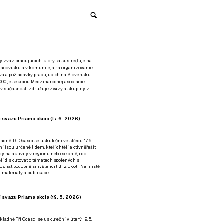
y zväz pracujúcich, ktorý sa sústreďuje na
racovisku a v komunite, a na organizovanie
áva a požiadavky pracujúcich na Slovensku
2000 je sekciou Medzinárodnej asociácie
á v súčasnosti združuje zväzy a skupiny z
 svazu Priama akcia (17. 6. 2026)
adně Tři Ocásci se uskuteční ve středu 17. 6.
ní jsou určené lidem, kteří chtějí aktivněřešit
y na aktivity v regionu nebo se chtějí do
tějí diskutovat o tématech spojených s
nat podobně smýšlející lidi z okolí. Na místě
 materiály a publikace.
 svazu Priama akcia (19. 5. 2026)
ladně Tři Ocásci se uskuteční v úterý 19. 5.