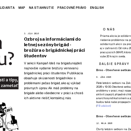
LIDARITA
MAP
NA STIAHNUTIE
PRACOVNÉ PRÁVO
ENGLISH
O NÁS
3. JÚLA 2016
Priama akcia je solidárn
Ozbroj sa informáciami do
riešenie problémov na p
letnej sezóny brigád -
solidárnych akcií za pr
aj v zahraničí. Od roku 
brožúra o brigádnickej práci
pracujúcich (MAP), ktor
študentov
vyše 20 krajín sveta.
V sekcii
Kampaň Ideš na brigádu
nájdeš
ĎALŠIE SPRÁVY
najnovšie vydanie brožúry venovanú
Brno - Otevřené setkání
brigádnickej práci študentov. Publikácia
9. JÚNA 2026
obsahuje skúsenosti brigádnikov s
problémami počas brigád, ako aj výklad
Páté
letošní setkání na Zákl
2026 v 19:00. Otevřené setká
právnych úprav. Ak máš problémy na
problémy v práci, mají nápad
brigáde alebo všeobecne v práci a chceš
aktivit zapojit, případně ch
ich aktívne riešiť,
kontaktuj nás
.
anarchosyndikalismem a poz
budou také naše propagační
(
FB událost
)
Brno - Otevřené setkání
12. MÁJA 2026
Čtvrtý
letošní setkání na Zák