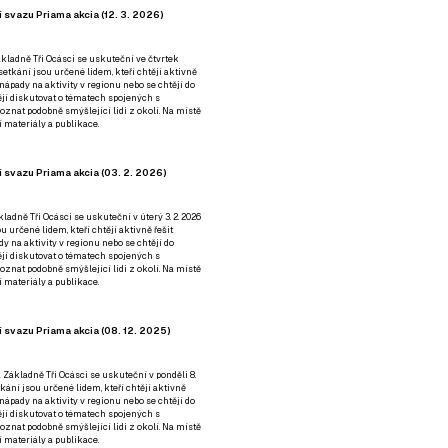
 svazu Priama akcia (12. 3. 2026)
kladně Tři Ocásci se uskuteční ve čtvrtek
é setkání jsou určené lidem, kteří chtějí aktivně
 nápady na aktivity v regionu nebo se chtějí do
tějí diskutovat o tématech spojených s
nat podobně smýšlející lidi z okolí. Na místě
 materiály a publikace.
 svazu Priama akcia (03. 2. 2026)
ladně Tři Ocásci se uskuteční v úterý 3. 2. 2026
ou určené lidem, kteří chtějí aktivně řešit
y na aktivity v regionu nebo se chtějí do
tějí diskutovat o tématech spojených s
nat podobně smýšlející lidi z okolí. Na místě
 materiály a publikace.
 svazu Priama akcia (08. 12. 2025)
 Základně Tři Ocásci se uskuteční v ponděli 8.
etkání jsou určené lidem, kteří chtějí aktivně
 nápady na aktivity v regionu nebo se chtějí do
tějí diskutovat o tématech spojených s
nat podobně smýšlející lidi z okolí. Na místě
 materiály a publikace.