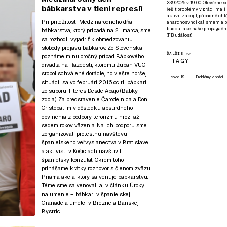
23.9.2025 v 19:00. Otevřené 
bábkarstva v tieni represií
řešit problémy v práci, mají
aktivit zapojit, případně ch
Pri príležitosti Medzinárodného dňa
anarchosyndikalismem a poz
budou také naše propagační
bábkarstva, ktorý pripadá na 21. marca, sme
(
FB událost
)
sa rozhodli vyjadriť k obmedzovaniu
slobody prejavu bábkarov. Zo Slovenska
ĎALŠIE >>
poznáme minuloročný prípad Bábkového
TAGY
divadla na Rázcestí, ktorému župan VÚC
stopol schválené dotácie, no v ešte horšej
covid-19
Problémy v práci
situácii sa vo februári 2016 ocitli bábkari
zo súboru Títeres Desde Abajo (Bábky
zdola). Za predstavenie Čarodejnica a Don
Cristóbal im v dôsledku absurdného
obvinenia z podpory terorizmu hrozí až
sedem rokov väzenia. Na ich podporu sme
zorganizovali protestnú návštevu
španielskeho veľvyslanectva v Bratislave
a aktivisti v Košiciach navštívili
španielsky konzulát. Okrem toho
prinášame krátky rozhovor s členom zväzu
Priama akcia, ktorý sa venuje bábkarstvu.
Téme sme sa venovali aj v článku
Útoky
na umenie – bábkari v španielskej
Granade a umelci v Brezne a Banskej
Bystrici
.