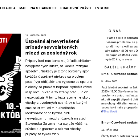
LIDARITA
MAP
NA STIAHNUTIE
PRACOVNÉ PRÁVO
ENGLISH
O NÁS
15. OKTÓBRA 2022
Priama akcia je solidárn
Úspešné aj nevyriešené
riešenie problémov na p
prípady nevyplatených
solidárnych akcií za pr
aj v zahraničí. Od roku 
miezd za posledný rok
pracujúcich (MAP), ktor
vyše 20 krajín sveta.
Prípady, keď nás kontaktujú ľudia ohľadom
nevyplatených miezd, sa končia rôznymi
ĎALŠIE SPRÁVY
spôsobmi. Niekedy je z toho otvorený spor
Brno - Otevřené setkání
(zväčša úspešný), niekedy sa problém
podarí vyriešiť, skôr ako vyjdeme do sporu, a
9. JÚNA 2026
niekedy sa problém nepodarí vyriešiť vôbec,
Páté
letošní setkání na Zákl
2026 v 19:00. Otevřené setká
resp. komunikácia zo strany pracujúcich
problémy v práci, mají nápad
nepokračuje. V tomto texte spomenie skoro
aktivit zapojit, případně ch
všetky z uvedených scenárov, s ktorými
anarchosyndikalismem a poz
sme sa stretli od minuloročného
budou také naše propagační
(
FB událost
)
Medzinárodného týždňa proti
nevyplácaniu miezd v rôznych mestách
Brno - Otevřené setkání
Slovenska. Za zmienku stojí, že väčšina
súvisela s gastrom a takmer všetky
12. MÁJA 2026
prípady sa týkali žien.
Čtvrtý
letošní setkání na Zák