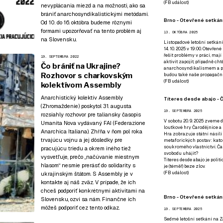
(
FB událost
)
nevyplácania miezd a na možnosti, ako sa
brániť anarchosyndikalistickými metódami.
Brno - Otevřené setkání
Od 10. do 16. októbra budeme rôznymi
formami upozorňovať na tento problém aj
13. OKTÓBRA 2025
na Slovensku.
Listopadové letošní setkání
14. 10. 2025 v 19:00. Otevřen
řešit problémy v práci, mají
19. SEPTEMBRA 2022
aktivit zapojit, případně ch
Čo brániť na Ukrajine?
anarchosyndikalismem a poz
Rozhovor s charkovským
budou také naše propagační
(
FB událost
)
kolektívom Assembly
Anarchistický kolektív Assembly
Títeres desde abajo - Č
(Zhromaždenie) poskytol 31. augusta
19. SEPTEMBRA 2025
rozsiahly rozhovor pre taliansky časopis
V sobotu 20. 9. 2025 zveme d
Umanita Nova
vydávaný FAI (Federazione
loutkové hry Čarodějnice a 
Anarchica Italiana). Zhŕňa v ňom pol roka
Hra zobrazuje státní násilí
trvajúcu vojnu a jej dôsledky pre
metaforických postav: katol
soukromého vlastnictví. Čar
pracujúcu triedu a okrem iného tiež
svobodu uhájit?
vysvetľuje, prečo „načúvanie miestnym
Títeres desde abajo je poli
hlasom“ nesmie prerásť do solidarity s
je (téměř) beze zlov.
(
FB událost
)
ukrajinským štátom. S Assembly je v
kontakte aj náš zväz. V prípade, že ich
chceš podporiť konkrétnymi aktivitami na
Brno - Otevřené setkán
Slovensku, ozvi sa nám. Finančne ich
môžeš podporiť
cez tento odkaz
.
19. SEPTEMBRA 2025
Sedmé letošní setkání na Z