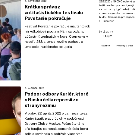
23.9.2025 v 19:00. Otevřené 
5. SEPTEMBRA 2022
řešit problémy v práci, mají
Krátka správa z
aktivit zapojit, případně ch
antifašistického festivalu
anarchosyndikalismem a poz
budou také naše propagační
Povstanie pokračuje
(
FB událost
)
Festival Povstanie pokračuje mal tento rok
niekoľkodňový program
. Nám sa podarilo
ĎALŠIE >>
TAGY
zúčastniť prednášok v Novej Cvernovke v
nedeľu 28.8. a pondelkového pochodu a
covid-19
Problémy v práci
umelecko-hudobného podujatia.
8. AUGUSTA 2022
Podpor odbory Kuriér, ktoré
v Rusku čelia represii zo
strany režimu
V piatok 22. apríla 2022 organizoval zväz
Kuriér štrajk pracujúcich v spoločnosti
Delivery Club v Moskve. Počas štvrtého
dňa štrajku sa konala demonštrácia, ktorú
polícia rozohnala a zadržala viacerých