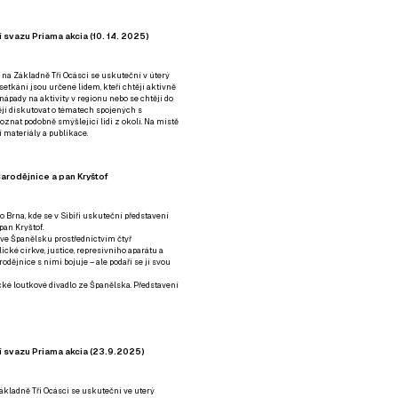
 svazu Priama akcia (10. 14. 2025)
 na Základně Tři Ocásci se uskuteční v úterý
é setkání jsou určené lidem, kteří chtějí aktivně
 nápady na aktivity v regionu nebo se chtějí do
tějí diskutovat o tématech spojených s
nat podobně smýšlející lidi z okolí. Na místě
 materiály a publikace.
arodějnice a pan Kryštof
o Brna, kde se v Sibiři uskuteční představení
pan Kryštof.
 ve Španělsku prostřednictvím čtyř
ické církve, justice, represivního aparátu a
odějnice s nimi bojuje – ale podaří se jí svou
tické loutkové divadlo ze Španělska. Představení
í svazu Priama akcia (23.9.2025)
ákladně Tři Ocásci se uskuteční ve uterý