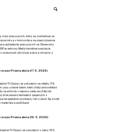
y zväz pracujúcich, ktorý sa sústreďuje na
racovisku a v komunite, a na organizovanie
áva a požiadavky pracujúcich na Slovensku
2000 je sekciou Medzinárodnej asociácie
á v súčasnosti združuje zväzy a skupiny z
 svazu Priama akcia (17. 6. 2026)
adně Tři Ocásci se uskuteční ve středu 17. 6.
ní jsou určené lidem, kteří chtějí aktivněřešit
y na aktivity v regionu nebo se chtějí do
tějí diskutovat o tématech spojených s
nat podobně smýšlející lidi z okolí. Na místě
 materiály a publikace.
 svazu Priama akcia (19. 5. 2026)
ladně Tři Ocásci se uskuteční v úterý 19. 5.