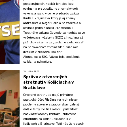
protestujúcich. Neskôr ich síce bez
obvinenia prepustila, no v rovnaký deň
vykonala raziu v dome predsedu zväzu
Kirilla Ukrajinceva, ktorý je aj známy
antifašista a bloger. Polícia ho zadržala a
obvinila podľa článku 212 odseku 1
Trestného zákona. Odvtedy sa nachádza vo
vyšetrovacej väzbe (v SIZO) a hrozí mu až
päť rokov väzenia za „zvolanie alebo účasť
na nepovolenom zhromaždení viac ako
dvakrát v priebehu 180 dní“.
Aktualizácia 5.10.:
Väzba bola predlžená,
solidarita pokračuje.
19. JÚLA 2022
Správa z otvorených
stretnutí v Košiciach a v
Bratislave
Otvorené stretnutia majú primárne
praktický účel. Riešime na nich nielen
problémy spojené s pracoviskami, ale aj
ďalšie témy. Ide tiež o dobrú príležitosť
nadviazať osobný kontakt. Tohtoročné
stretnutia sa zatiaľ uskutočnili v
Košiciach a Bratislave. Teší nás, že v oboch