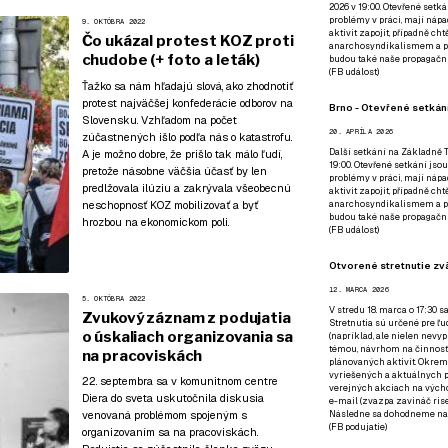
2026 v 19:00. Otevřené setká
problémy v práci, mají nápad
9. OKTÓBRA 2022
aktivit zapojit, případně ch
Čo ukázal protest KOZ proti
anarchosyndikalismem a poz
chudobe (+ foto a leták)
budou také naše propagační
(
FB událost
)
Ťažko sa nám hľadajú slová, ako zhodnotiť
protest najväčšej konfederácie odborov na
Brno - Otevřené setkání
Slovensku. Vzhľadom na počet
20. APRÍLA 2026
zúčastnených išlo podľa nás o katastrofu.
Další setkání na Základně Tř
A je možno dobre, že prišlo tak málo ľudí,
19:00. Otevřené setkání jsou
pretože násobne väčšia účasť by len
problémy v práci, mají nápad
predlžovala ilúziu a zakrývala všeobecnú
aktivit zapojit, případně ch
neschopnosť KOZ mobilizovať a byť
anarchosyndikalismem a poz
budou také naše propagační
hrozbou na ekonomickom poli.
(
FB událost
)
Otvorené stretnutie zvä
12. MARCA 2026
5. OKTÓBRA 2022
V stredu 18. marca o 17:30 s
Zvukový záznam z podujatia
Stretnutia sú určené pre ľud
o úskaliach organizovania sa
(napríklad, ale nielen nevy
témou, návrhom na činnosť 
na pracoviskách
plánovaných aktivít. Okrem
vyriešených a aktuálnych p
22. septembra sa v komunitnom centre
verejných akciach na výcho
Diera do sveta uskutočnila diskusia
e-mail (zvazpa zavináč rise
Následne sa dohodneme na p
venovaná problémom spojeným s
(
FB podujatie
)
organizovaním sa na pracoviskách.