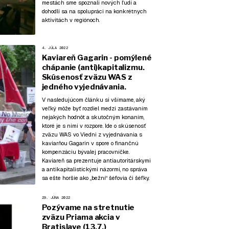
mestách sme spoznali nových ľudí a
dohodli sa na spolupráci na konkrétnych
aktivitách v regiónoch.
4. JÚLA 2022
Kaviareň Gagarin - pomýlené
chápanie (anti)kapitalizmu.
Skúsenosť zväzu WAS z
jedného vyjednávania.
V nasledujúcom článku si všímame, aký
veľký môže byť rozdiel medzi zastávaním
nejakých hodnôt a skutočným konaním,
ktoré je s nimi v rozpore. Ide o skúsenosť
zväzu WAS vo Viedni z vyjednávania s
kaviarňou Gagarin v spore o finančnú
kompenzáciu bývalej pracovníčke.
Kaviareň sa prezentuje antiautoritárskymi
a antikapitalistickými názormi, no správa
sa ešte horšie ako „bežní“ šéfovia či šéfky.
29. JÚNA 2022
Pozývame na stretnutie
zväzu Priama akcia v
Bratislave (13.7.)