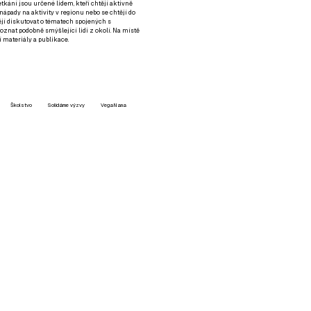
setkání jsou určené lidem, kteří chtějí aktivně
 nápady na aktivity v regionu nebo se chtějí do
tějí diskutovat o tématech spojených s
nat podobně smýšlející lidi z okolí. Na místě
 materiály a publikace.
Školstvo
Solidárne výzvy
VegaNana