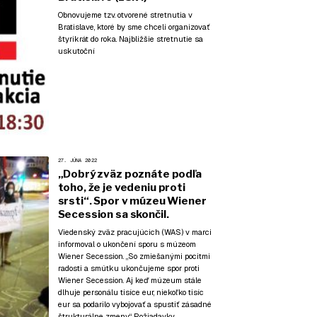
Obnovujeme tzv. otvorené stretnutia v
Bratislave, ktoré by sme chceli organizovať
štyrikrát do roka. Najbližšie stretnutie sa
uskutoční
27. JÚNA 2022
„Dobrý zväz poznáte podľa
toho, že je vedeniu proti
srsti“. Spor v múzeu Wiener
Secession sa skončil.
Viedenský zväz pracujúcich (WAS) v marci
informoval o ukončení sporu s múzeom
Wiener Secession. „So zmiešanými pocitmi
radosti a smútku ukončujeme spor proti
Wiener Secession. Aj keď múzeum stále
dlhuje personálu tisíce eur, niekoľko tisíc
eur sa podarilo vybojovať a spustiť zásadné
štrukturálne zmeny.“ Požiadavky