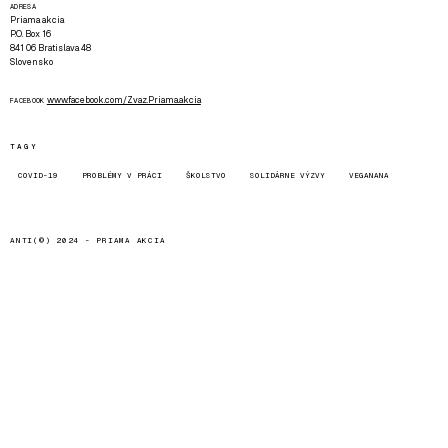
ADRESA
Priama akcia
P.O. Box 16
841 06 Bratislava 48
Slovensko
www.facebook.com/Zvaz.Priama.akcia
FACEBOOK
TAGY
COVID-19
PROBLÉMY V PRÁCI
ŠKOLSTVO
SOLIDÁRNE VÝZVY
VEGANANA
ANTI(©) 2024 -
PRIAMA AKCIA