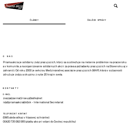
ČLÁNKY
ĎALŠIE SPRÁVY
O NÁS
Priama akcia je solidárny zväz pracujúcich, ktorý sa sústreďuje na riešenie problémov na pracovisku
a v komunite, a na organizovanie solidárnych akcií za práva a požiadavky pracujúcich na Slovensku aj v
zahraničí. Od roku 2000 je sekciou Medzinárodnej asociácie pracujúcich (MAP), ktorá v súčasnosti
združuje zväzy a skupiny z vyše 20 krajín sveta.
KONTAKTY
E-MAIL
zvazpa(zavináč)riseup(bodka)net
is(at)priamaakcia(dot)sk - International Secretariat
TELEFONICKÝ KONTAKT
(SMS alebo odkaz v hlasovej schránke):
00420 735 082 065 (platby ako pri volaní do Českej republiky)