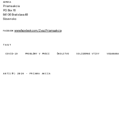
ADRESA
Priama akcia
P.O. Box 16
841 06 Bratislava 48
Slovensko
www.facebook.com/Zvaz.Priama.akcia
FACEBOOK
TAGY
COVID-19
PROBLÉMY V PRÁCI
ŠKOLSTVO
SOLIDÁRNE VÝZVY
VEGANANA
ANTI(©) 2024 -
PRIAMA AKCIA