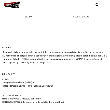
ČLÁNKY
ĎALŠIE SPRÁVY
O NÁS
Priama akcia je solidárny zväz pracujúcich, ktorý sa sústreďuje na riešenie problémov na pracovisku
a v komunite, a na organizovanie solidárnych akcií za práva a požiadavky pracujúcich na Slovensku aj v
zahraničí. Od roku 2000 je sekciou Medzinárodnej asociácie pracujúcich (MAP), ktorá v súčasnosti
združuje zväzy a skupiny z vyše 20 krajín sveta.
KONTAKTY
E-MAIL
zvazpa(zavináč)riseup(bodka)net
is(at)priamaakcia(dot)sk - International Secretariat
TELEFONICKÝ KONTAKT
(SMS alebo odkaz v hlasovej schránke):
00420 735 082 065 (platby ako pri volaní do Českej republiky)