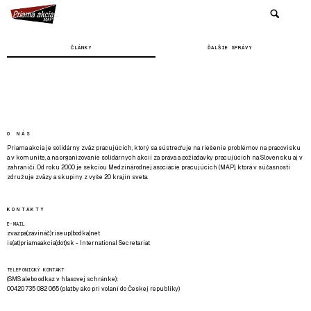
ČLÁNKY
ĎALŠIE SPRÁVY
O NÁS
Priama akcia je solidárny zväz pracujúcich, ktorý sa sústreďuje na riešenie problémov na pracovisku
a v komunite, a na organizovanie solidárnych akcií za práva a požiadavky pracujúcich na Slovensku aj v
zahraničí. Od roku 2000 je sekciou Medzinárodnej asociácie pracujúcich (MAP), ktorá v súčasnosti
združuje zväzy a skupiny z vyše 20 krajín sveta.
KONTAKTY
E-MAIL
zvazpa(zavináč)riseup(bodka)net
is(at)priamaakcia(dot)sk - International Secretariat
TELEFONICKÝ KONTAKT
(SMS alebo odkaz v hlasovej schránke):
00420 735 082 065 (platby ako pri volaní do Českej republiky)