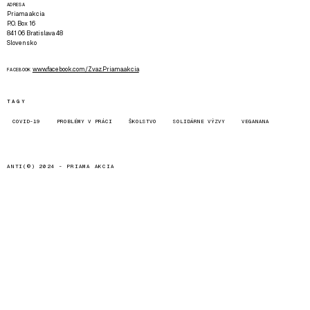
ADRESA
Priama akcia
P.O. Box 16
841 06 Bratislava 48
Slovensko
www.facebook.com/Zvaz.Priama.akcia
FACEBOOK
TAGY
COVID-19
PROBLÉMY V PRÁCI
ŠKOLSTVO
SOLIDÁRNE VÝZVY
VEGANANA
ANTI(©) 2024 -
PRIAMA AKCIA