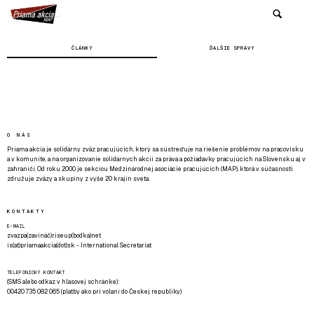
ČLÁNKY
ĎALŠIE SPRÁVY
O NÁS
Priama akcia je solidárny zväz pracujúcich, ktorý sa sústreďuje na riešenie problémov na pracovisku
a v komunite, a na organizovanie solidárnych akcií za práva a požiadavky pracujúcich na Slovensku aj v
zahraničí. Od roku 2000 je sekciou Medzinárodnej asociácie pracujúcich (MAP), ktorá v súčasnosti
združuje zväzy a skupiny z vyše 20 krajín sveta.
KONTAKTY
E-MAIL
zvazpa(zavináč)riseup(bodka)net
is(at)priamaakcia(dot)sk - International Secretariat
TELEFONICKÝ KONTAKT
(SMS alebo odkaz v hlasovej schránke):
00420 735 082 065 (platby ako pri volaní do Českej republiky)