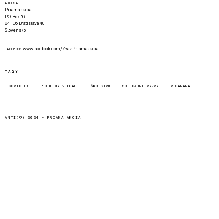
ADRESA
Priama akcia
P.O. Box 16
841 06 Bratislava 48
Slovensko
www.facebook.com/Zvaz.Priama.akcia
FACEBOOK
TAGY
COVID-19
PROBLÉMY V PRÁCI
ŠKOLSTVO
SOLIDÁRNE VÝZVY
VEGANANA
ANTI(©) 2024 -
PRIAMA AKCIA