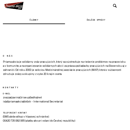
ČLÁNKY
ĎALŠIE SPRÁVY
O NÁS
Priama akcia je solidárny zväz pracujúcich, ktorý sa sústreďuje na riešenie problémov na pracovisku
a v komunite, a na organizovanie solidárnych akcií za práva a požiadavky pracujúcich na Slovensku aj v
zahraničí. Od roku 2000 je sekciou Medzinárodnej asociácie pracujúcich (MAP), ktorá v súčasnosti
združuje zväzy a skupiny z vyše 20 krajín sveta.
KONTAKTY
E-MAIL
zvazpa(zavináč)riseup(bodka)net
is(at)priamaakcia(dot)sk - International Secretariat
TELEFONICKÝ KONTAKT
(SMS alebo odkaz v hlasovej schránke):
00420 735 082 065 (platby ako pri volaní do Českej republiky)