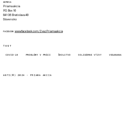
ADRESA
Priama akcia
P.O. Box 16
841 06 Bratislava 48
Slovensko
www.facebook.com/Zvaz.Priama.akcia
FACEBOOK
TAGY
COVID-19
PROBLÉMY V PRÁCI
ŠKOLSTVO
SOLIDÁRNE VÝZVY
VEGANANA
ANTI(©) 2024 -
PRIAMA AKCIA