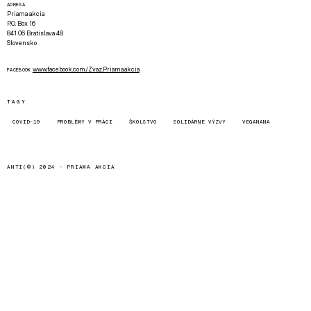
ADRESA
Priama akcia
P.O. Box 16
841 06 Bratislava 48
Slovensko
www.facebook.com/Zvaz.Priama.akcia
FACEBOOK
TAGY
COVID-19
PROBLÉMY V PRÁCI
ŠKOLSTVO
SOLIDÁRNE VÝZVY
VEGANANA
ANTI(©) 2024 -
PRIAMA AKCIA