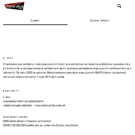
ČLÁNKY
ĎALŠIE SPRÁVY
O NÁS
Priama akcia je solidárny zväz pracujúcich, ktorý sa sústreďuje na riešenie problémov na pracovisku
a v komunite, a na organizovanie solidárnych akcií za práva a požiadavky pracujúcich na Slovensku aj v
zahraničí. Od roku 2000 je sekciou Medzinárodnej asociácie pracujúcich (MAP), ktorá v súčasnosti
združuje zväzy a skupiny z vyše 20 krajín sveta.
KONTAKTY
E-MAIL
zvazpa(zavináč)riseup(bodka)net
is(at)priamaakcia(dot)sk - International Secretariat
TELEFONICKÝ KONTAKT
(SMS alebo odkaz v hlasovej schránke):
00420 735 082 065 (platby ako pri volaní do Českej republiky)