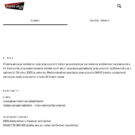
ČLÁNKY
ĎALŠIE SPRÁVY
O NÁS
Priama akcia je solidárny zväz pracujúcich, ktorý sa sústreďuje na riešenie problémov na pracovisku
a v komunite, a na organizovanie solidárnych akcií za práva a požiadavky pracujúcich na Slovensku aj v
zahraničí. Od roku 2000 je sekciou Medzinárodnej asociácie pracujúcich (MAP), ktorá v súčasnosti
združuje zväzy a skupiny z vyše 20 krajín sveta.
KONTAKTY
E-MAIL
zvazpa(zavináč)riseup(bodka)net
is(at)priamaakcia(dot)sk - International Secretariat
TELEFONICKÝ KONTAKT
(SMS alebo odkaz v hlasovej schránke):
00420 735 082 065 (platby ako pri volaní do Českej republiky)