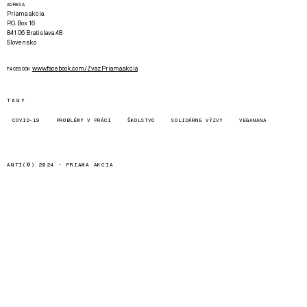
ADRESA
Priama akcia
P.O. Box 16
841 06 Bratislava 48
Slovensko
www.facebook.com/Zvaz.Priama.akcia
FACEBOOK
TAGY
COVID-19
PROBLÉMY V PRÁCI
ŠKOLSTVO
SOLIDÁRNE VÝZVY
VEGANANA
ANTI(©) 2024 -
PRIAMA AKCIA