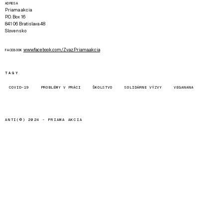
ADRESA
Priama akcia
P.O. Box 16
841 06 Bratislava 48
Slovensko
www.facebook.com/Zvaz.Priama.akcia
FACEBOOK
TAGY
COVID-19
PROBLÉMY V PRÁCI
ŠKOLSTVO
SOLIDÁRNE VÝZVY
VEGANANA
ANTI(©) 2024 -
PRIAMA AKCIA