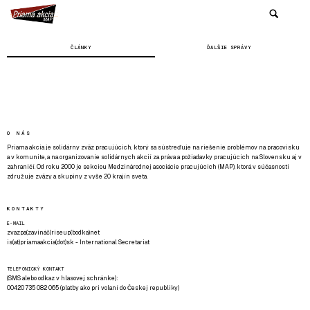
ČLÁNKY
ĎALŠIE SPRÁVY
O NÁS
Priama akcia je solidárny zväz pracujúcich, ktorý sa sústreďuje na riešenie problémov na pracovisku
a v komunite, a na organizovanie solidárnych akcií za práva a požiadavky pracujúcich na Slovensku aj v
zahraničí. Od roku 2000 je sekciou Medzinárodnej asociácie pracujúcich (MAP), ktorá v súčasnosti
združuje zväzy a skupiny z vyše 20 krajín sveta.
KONTAKTY
E-MAIL
zvazpa(zavináč)riseup(bodka)net
is(at)priamaakcia(dot)sk - International Secretariat
TELEFONICKÝ KONTAKT
(SMS alebo odkaz v hlasovej schránke):
00420 735 082 065 (platby ako pri volaní do Českej republiky)