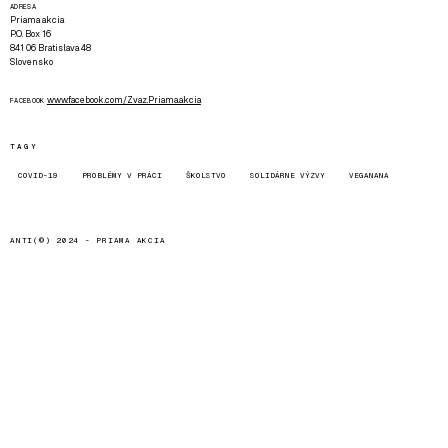
ADRESA
Priama akcia
P.O. Box 16
841 06 Bratislava 48
Slovensko
www.facebook.com/Zvaz.Priama.akcia
FACEBOOK
TAGY
COVID-19
PROBLÉMY V PRÁCI
ŠKOLSTVO
SOLIDÁRNE VÝZVY
VEGANANA
ANTI(©) 2024 -
PRIAMA AKCIA