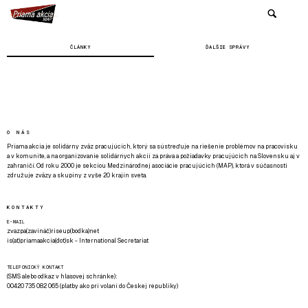
ČLÁNKY
ĎALŠIE SPRÁVY
O NÁS
Priama akcia je solidárny zväz pracujúcich, ktorý sa sústreďuje na riešenie problémov na pracovisku
a v komunite, a na organizovanie solidárnych akcií za práva a požiadavky pracujúcich na Slovensku aj v
zahraničí. Od roku 2000 je sekciou Medzinárodnej asociácie pracujúcich (MAP), ktorá v súčasnosti
združuje zväzy a skupiny z vyše 20 krajín sveta.
KONTAKTY
E-MAIL
zvazpa(zavináč)riseup(bodka)net
is(at)priamaakcia(dot)sk - International Secretariat
TELEFONICKÝ KONTAKT
(SMS alebo odkaz v hlasovej schránke):
00420 735 082 065 (platby ako pri volaní do Českej republiky)